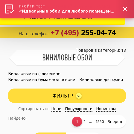
ВНИМАНИЕ! В СВЯЗИ С СИТУАЦИЕЙ НА РЫНКЕ, ПРОСИМ
×
ПРОЙТИ ТЕСТ
«Идеальные обои для любого помещения!»
УТОЧНЯТЬ АКТУАЛЬНУЮ СТОИМОСТЬ И НАЛИЧИЕ
ПРОДУКЦИИ У НАШИХ МЕНЕДЖЕРОВ.
+7 (495)
255-04-74
Наш телефон:
Корзина:
0
Товаров в категории: 18
ВИНИЛОВЫЕ ОБОИ
Избранное:
0 товаров
Виниловые на флизелине
Виниловые на бумажной основе
Виниловые для кухни
Каталог
ФИЛЬТР
Сортировать по:
Цене
Популярности
Новинкам
Компания
Найдено:
...
1
2
1550
Вперед
Личный кабинет