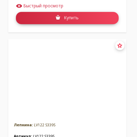
Быстрый просмотр
Купить
Лепнина:
LV122 S339S
Артикул:
LV122 S339S