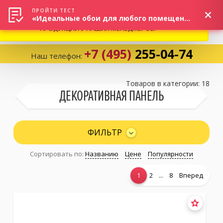
ВНИМАНИЕ! В СВЯЗИ С СИТУАЦИЕЙ НА РЫНКЕ, ПРОСИМ
×
ПРОЙТИ ТЕСТ
«Идеальные обои для любого помещения!»
УТОЧНЯТЬ АКТУАЛЬНУЮ СТОИМОСТЬ И НАЛИЧИЕ
ПРОДУКЦИИ У НАШИХ МЕНЕДЖЕРОВ.
+7 (495)
255-04-74
Наш телефон:
Корзина:
0
Товаров в категории: 18
ДЕКОРАТИВНАЯ ПАНЕЛЬ
Избранное:
0 товаров
ФИЛЬТР
Сортировать по:
Названию
Цене
Популярности
Каталог
...
1
2
8
Вперед
Компания
Личный кабинет