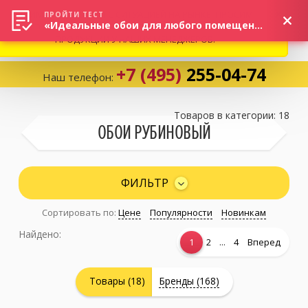
ВНИМАНИЕ! В СВЯЗИ С СИТУАЦИЕЙ НА РЫНКЕ, ПРОСИМ
×
ПРОЙТИ ТЕСТ
«Идеальные обои для любого помещения!»
УТОЧНЯТЬ АКТУАЛЬНУЮ СТОИМОСТЬ И НАЛИЧИЕ
ПРОДУКЦИИ У НАШИХ МЕНЕДЖЕРОВ.
+7 (495)
255-04-74
Наш телефон:
Корзина:
0
Товаров в категории: 18
ОБОИ РУБИНОВЫЙ
Избранное:
0 товаров
ФИЛЬТР
Сортировать по:
Цене
Популярности
Новинкам
Каталог
Найдено:
...
1
2
4
Вперед
Компания
Товары (18)
Бренды (168)
Личный кабинет