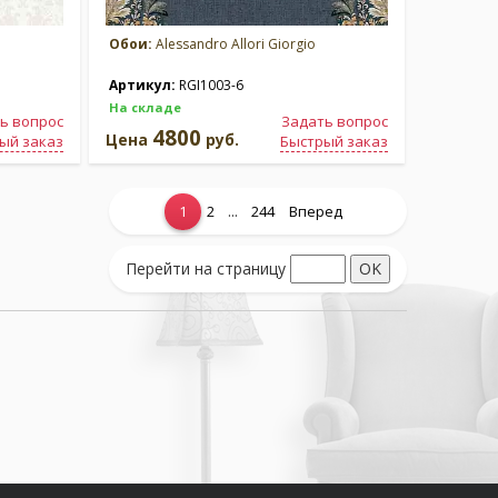
Обои:
Alessandro Allori Giorgio
Артикул:
RGI1003-6
На складе
ь вопрос
Задать вопрос
4800
Цена
руб.
ый заказ
Быстрый заказ
...
1
2
244
Вперед
Перейти на страницу