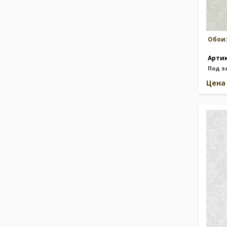
Обои
Арти
Под з
Цен