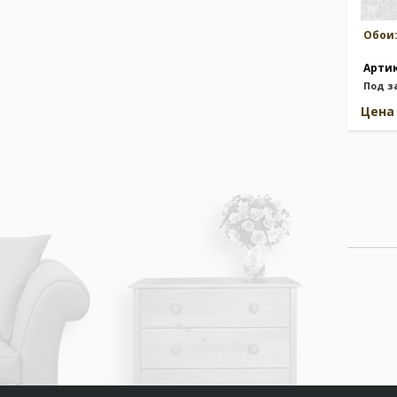
Обои
Арти
Под з
Цен