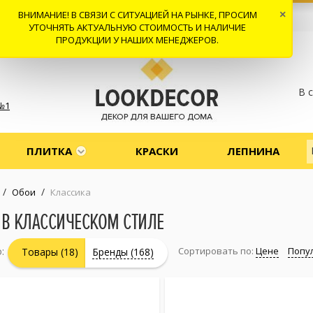
ВНИМАНИЕ! В СВЯЗИ С СИТУАЦИЕЙ НА РЫНКЕ, ПРОСИМ
×
 И ДОСТАВКА
СОТРУДНИЧЕСТВО
КОНТАКТЫ
ОТЗЫВЫ
УТОЧНЯТЬ АКТУАЛЬНУЮ СТОИМОСТЬ И НАЛИЧИЕ
ПРОДУКЦИИ У НАШИХ МЕНЕДЖЕРОВ.
В 
№1
ПЛИТКА
КРАСКИ
ЛЕПНИНА
/
/
Обои
Классика
 В КЛАССИЧЕСКОМ СТИЛЕ
:
Сортировать по:
Цене
Попу
Товары (18)
Бренды (168)