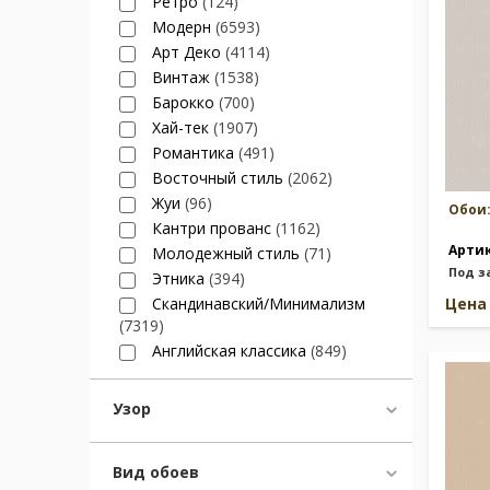
Ретро
(124)
Модерн
(6593)
Арт Деко
(4114)
Винтаж
(1538)
Барокко
(700)
Хай-тек
(1907)
Романтика
(491)
Восточный стиль
(2062)
Жуи
(96)
Обои
Кантри прованс
(1162)
Арти
Молодежный стиль
(71)
Под з
Этника
(394)
Скандинавский/Минимализм
Цен
(7319)
Английская классика
(849)
Узор
Вид обоев