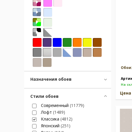
Москва
(сменить город)
Заказать обратный звонок
Обои
Арти
Назначения обоев
На ск
Цен
Стили обоев
Современный
(11779)
Лофт
(1489)
Классика
(4812)
Японский
(251)