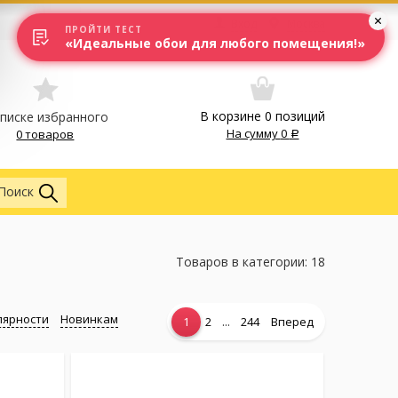
Вход
Москва
ПРОЙТИ ТЕСТ
«Идеальные обои для любого помещения!»
В корзине
0
позиций
списке избранного
На сумму
0
0 товаров
Обои
Поиск
Товаров в категории: 18
лярности
Новинкам
...
1
2
244
Вперед