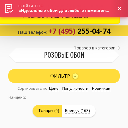
ВНИМАНИЕ! В СВЯЗИ С СИТУАЦИЕЙ НА РЫНКЕ, ПРОСИМ
×
ПРОЙТИ ТЕСТ
«Идеальные обои для любого помещения!»
УТОЧНЯТЬ АКТУАЛЬНУЮ СТОИМОСТЬ И НАЛИЧИЕ
ПРОДУКЦИИ У НАШИХ МЕНЕДЖЕРОВ.
+7 (495)
255-04-74
Наш телефон:
Корзина:
0
Товаров в категории: 0
РОЗОВЫЕ ОБОИ
Избранное:
0 товаров
ФИЛЬТР
Сортировать по:
Цене
Популярности
Новинкам
Каталог
Найдено:
Компания
Товары (0)
Бренды (168)
Личный кабинет