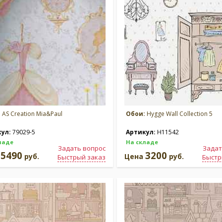
:
AS Creation Mia&Paul
Обои:
Hygge Wall Collection 5
кул:
79029-5
Артикул:
H11542
ладе
На складе
Задать вопрос
Задат
5490
3200
а
руб.
Цена
руб.
Быстрый заказ
Быстр