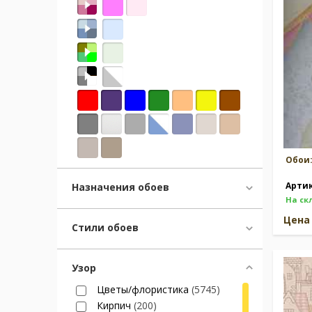
Москва
(сменить город)
Заказать обратный звонок
Обои
Арти
Назначения обоев
На ск
Цен
Стили обоев
Узор
Цветы/флористика
(5745)
Кирпич
(200)