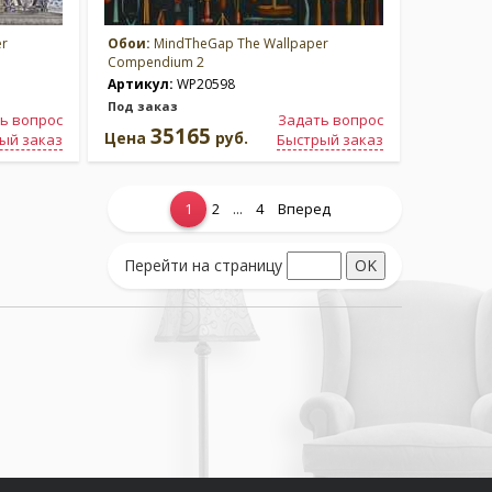
er
Обои:
MindTheGap The Wallpaper
Compendium 2
Артикул:
WP20598
Под заказ
ь вопрос
Задать вопрос
35165
Цена
руб.
ый заказ
Быстрый заказ
...
1
2
4
Вперед
Перейти на страницу