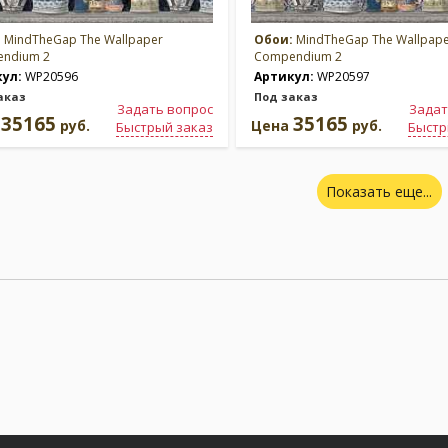
:
MindTheGap The Wallpaper
Обои:
MindTheGap The Wallpap
ndium 2
Compendium 2
кул:
WP20596
Артикул:
WP20597
аказ
Под заказ
Задать вопрос
Задат
35165
35165
а
руб.
Цена
руб.
Быстрый заказ
Быстр
Показать еще...