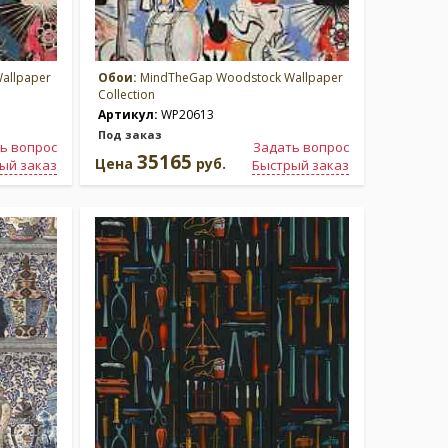
allpaper
Обои:
MindTheGap Woodstock Wallpaper
Collection
Артикул:
WP20613
Под заказ
ь вопрос
Задать вопрос
35165
Цена
руб.
ый заказ
Быстрый заказ