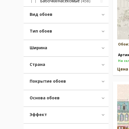
Бабочки/насекомые
(458)
Клетка
(1068)
Книги/журналы/газеты
(24)
Вид обоев
Ангелы/Боги/Цари
(46)
Небо/облака
(208)
Тип обоев
Музыка/ноты
(8)
Граффити/Стрит-арт
(16)
Обои
Дамаск и полоска
(37)
Ширина
Горошек
(287)
Арти
Спорт
(25)
На ск
Страна
Феи/принцессы
(33)
Цен
Перья
(49)
Динозавры
(23)
Покрытие обоев
Архитектура
(19)
Сталь
(65)
Основа обоев
Кино/театр/актеры
(1)
Пэчворк
(77)
Елочка
(381)
Эффект
Гирлянды/корзины цветов
(353)
Морская тематика
(414)