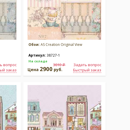
Обои:
AS Creation Original View
Артикул:
38727-1
На складе
ь вопрос
3010
Задать вопрос
a
2900
Цена
руб.
ый заказ
Быстрый заказ