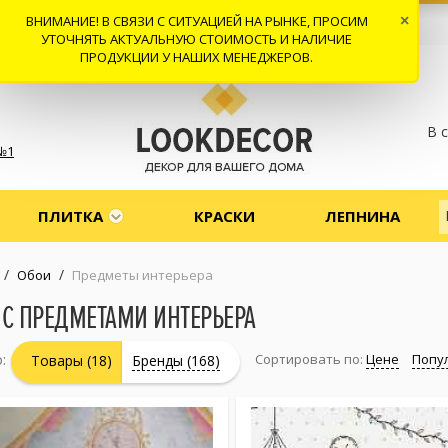
ВНИМАНИЕ! В СВЯЗИ С СИТУАЦИЕЙ НА РЫНКЕ, ПРОСИМ
×
 И ДОСТАВКА
СОТРУДНИЧЕСТВО
КОНТАКТЫ
ОТЗЫВЫ
УТОЧНЯТЬ АКТУАЛЬНУЮ СТОИМОСТЬ И НАЛИЧИЕ
ПРОДУКЦИИ У НАШИХ МЕНЕДЖЕРОВ.
В 
№1
ПЛИТКА
КРАСКИ
ЛЕПНИНА
/
/
Обои
Предметы интерьера
 С ПРЕДМЕТАМИ ИНТЕРЬЕРА
:
Сортировать по:
Цене
Попу
Товары (18)
Бренды (168)