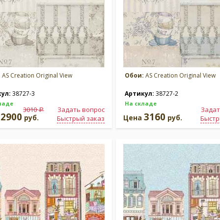
:
AS Creation Original View
Обои:
AS Creation Original View
кул:
38727-3
Артикул:
38727-2
ладе
На складе
3010
Задать вопрос
Задат
a
2900
3160
а
руб.
Цена
руб.
Быстрый заказ
Быстр