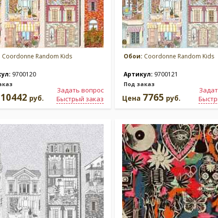
:
Coordonne Random Kids
Обои:
Coordonne Random Kids
кул:
9700120
Артикул:
9700121
аказ
Под заказ
Задать вопрос
Задат
10442
7765
а
руб.
Цена
руб.
Быстрый заказ
Быстр