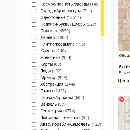
Космос/планеты/звезды
(145)
Города/Архитектура
(714)
Однотонные
(12614)
Надписи/Буквы/Цифры
(227)
Полоска
(4859)
Дерево
(1000)
Плитка/керамика
(196)
Камень
(140)
Обои
Животные
(924)
Карты
(68)
Арти
Люди
(402)
Под з
Мрамор
(949)
Цен
Абстракция
(2448)
Птицы
(1428)
Пейзаж/природа
(604)
Вензель
(577)
Геометрия
(4774)
Любовная тематика
(34)
Авто/Корабли/Самолёты
(128)