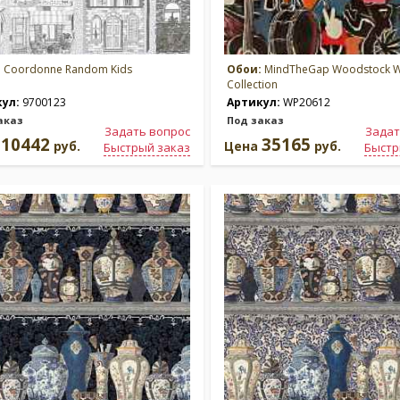
:
Coordonne Random Kids
Обои:
MindTheGap Woodstock W
Collection
кул:
9700123
Артикул:
WP20612
аказ
Под заказ
Задать вопрос
Задат
10442
35165
а
руб.
Цена
руб.
Быстрый заказ
Быстр