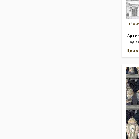
Одежда и обувь
(21)
Греческий узор/меандр
(55)
Детские персонажи
(118)
Индийская тематика
(23)
Обои
Орнаментальные узоры
(1659)
Арти
Под з
Цен