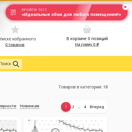
Вход
Москва
ПРОЙТИ ТЕСТ
«Идеальные обои для любого помещения!»
В корзине
0
позиций
списке избранного
На сумму
0
0 товаров
Обои
Поиск
Товаров в категории: 18
лярности
Новинкам
...
1
2
4
Вперед