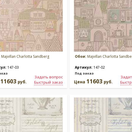
:
Majvillan Charlotta Sandberg
Обои:
Majvillan Charlotta Sandbe
кул:
147-03
Артикул:
147-02
аказ
Под заказ
Задать вопрос
Задат
11603
11603
а
руб.
Цена
руб.
Быстрый заказ
Быстр