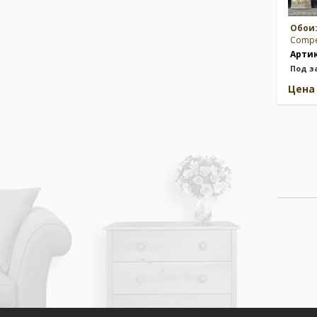
Обои
Compe
Арти
Под з
Цен