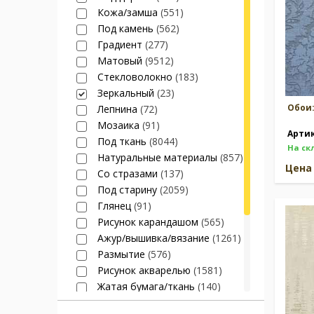
Кожа/замша
(551)
Под камень
(562)
Градиент
(277)
Матовый
(9512)
Стекловолокно
(183)
Зеркальный
(23)
Обои
Лепнина
(72)
Мозаика
(91)
Арти
Под ткань
(8044)
На ск
Натуральные материалы
(857)
Цен
Со стразами
(137)
Под старину
(2059)
Глянец
(91)
Рисунок карандашом
(565)
Ажур/вышивка/вязание
(1261)
Размытие
(576)
Рисунок акварелью
(1581)
Жатая бумага/ткань
(140)
Под флок
(67)