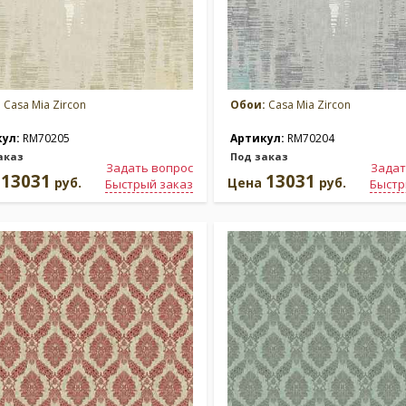
:
Casa Mia Zircon
Обои:
Casa Mia Zircon
кул:
RM70205
Артикул:
RM70204
аказ
Под заказ
Задать вопрос
Задат
13031
13031
а
руб.
Цена
руб.
Быстрый заказ
Быстр