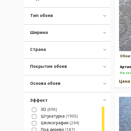
Тип обоев
Ширина
Страна
Обои
Покрытие обоев
Арти
На ск
Цен
Основа обоев
Эффект
3D
(696)
Штукатурка
(1900)
Шелкография
(244)
Под дерево
(187)