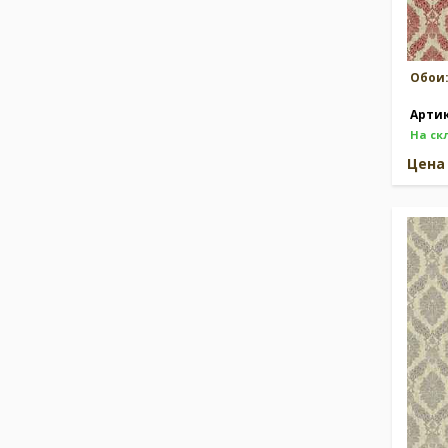
Обои
Арти
На ск
Цен