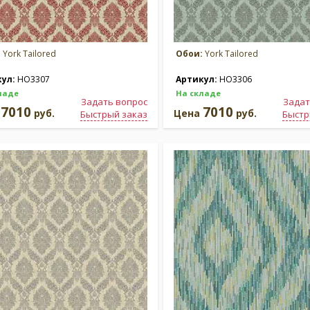
:
York Tailored
Обои:
York Tailored
кул:
HO3307
Артикул:
HO3306
ладе
На складе
Задать вопрос
Задат
7010
7010
а
руб.
Цена
руб.
Быстрый заказ
Быстр