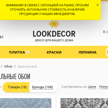
ВНИМАНИЕ! В СВЯЗИ С СИТУАЦИЕЙ НА РЫНКЕ, ПРОСИМ
×
 И ДОСТАВКА
СОТРУДНИЧЕСТВО
КОНТАКТЫ
ОТЗЫВЫ
УТОЧНЯТЬ АКТУАЛЬНУЮ СТОИМОСТЬ И НАЛИЧИЕ
ПРОДУКЦИИ У НАШИХ МЕНЕДЖЕРОВ.
В 
№1
ПЛИТКА
КРАСКИ
ЛЕПНИНА
/
/
Обои
Зеркальный
АЛЬНЫЕ ОБОИ
:
Сортировать по:
Цене
Попу
Товары (18)
Бренды (168)