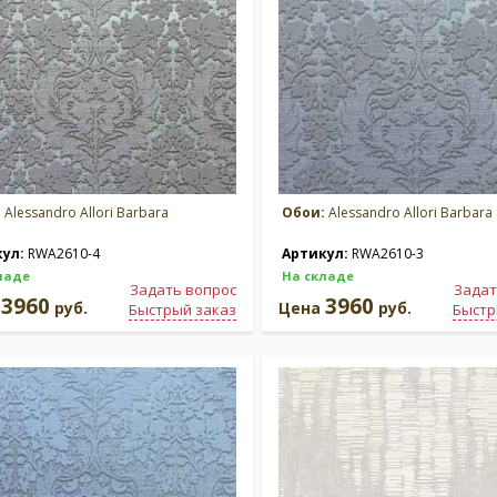
:
Alessandro Allori Barbara
Обои:
Alessandro Allori Barbara
кул:
RWA2610-4
Артикул:
RWA2610-3
ладе
На складе
Задать вопрос
Задат
3960
3960
а
руб.
Цена
руб.
Быстрый заказ
Быстр