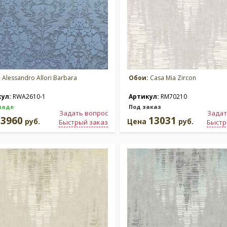
:
Alessandro Allori Barbara
Обои:
Casa Mia Zircon
кул:
RWA2610-1
Артикул:
RM70210
ладе
Под заказ
Задать вопрос
Задат
3960
13031
а
руб.
Цена
руб.
Быстрый заказ
Быстр