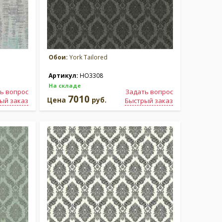
Обои:
York Tailored
Артикул:
HO3308
На складе
ь вопрос
Задать вопрос
7010
Цена
руб.
ый заказ
Быстрый заказ