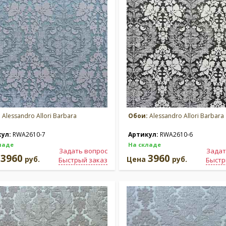
:
Alessandro Allori Barbara
Обои:
Alessandro Allori Barbara
кул:
RWA2610-7
Артикул:
RWA2610-6
ладе
На складе
Задать вопрос
Задат
3960
3960
а
руб.
Цена
руб.
Быстрый заказ
Быстр