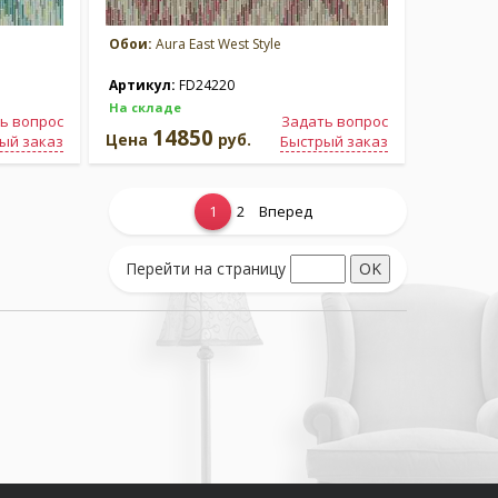
Обои:
Aura East West Style
Артикул:
FD24220
На складе
ь вопрос
Задать вопрос
14850
Цена
руб.
ый заказ
Быстрый заказ
1
2
Вперед
Перейти на страницу