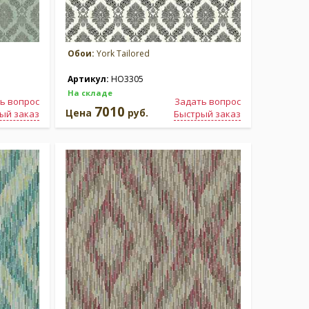
Обои:
York Tailored
Артикул:
HO3305
На складе
ь вопрос
Задать вопрос
7010
Цена
руб.
ый заказ
Быстрый заказ