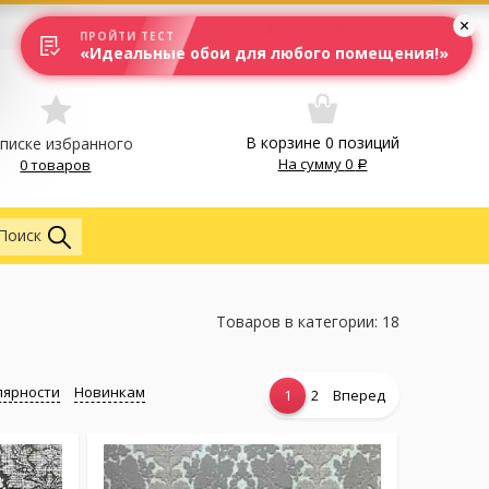
Вход
Москва
ПРОЙТИ ТЕСТ
«Идеальные обои для любого помещения!»
В корзине
0
позиций
списке избранного
На сумму
0
0 товаров
Обои
Поиск
Товаров в категории: 18
лярности
Новинкам
1
2
Вперед