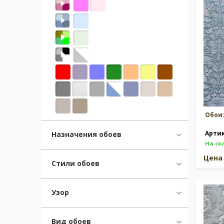
Москва
(сменить город)
Заказать обратный звонок
Обои
Арти
Назначения обоев
На ск
Цен
Стили обоев
Узор
Вид обоев