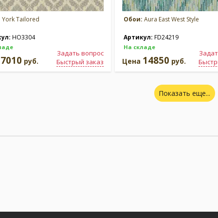
:
York Tailored
Обои:
Aura East West Style
кул:
HO3304
Артикул:
FD24219
ладе
На складе
Задать вопрос
Задат
7010
14850
а
руб.
Цена
руб.
Быстрый заказ
Быстр
Показать еще...