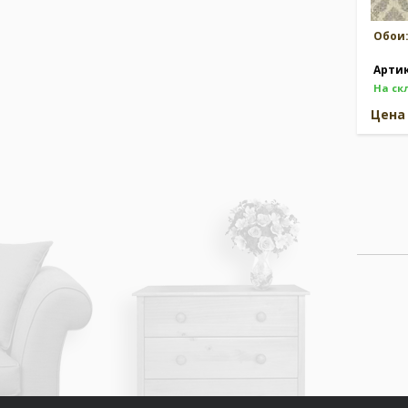
Обои
Арти
На ск
Цен