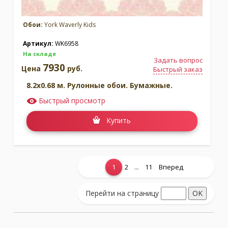
Обои:
York Waverly Kids
Артикул:
WK6958
На складе
Задать вопрос
7930
Цена
руб.
Быстрый заказ
8.2x0.68 м. Рулонные обои. Бумажные.
Быстрый просмотр
Купить
...
1
2
11
Вперед
Показать еще...
Перейти на страницу