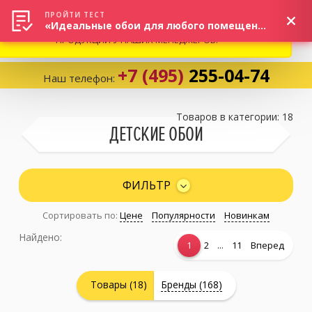
ВНИМАНИЕ! В СВЯЗИ С СИТУАЦИЕЙ НА РЫНКЕ, ПРОСИМ
×
ПРОЙТИ ТЕСТ
«Идеальные обои для любого помещения!»
УТОЧНЯТЬ АКТУАЛЬНУЮ СТОИМОСТЬ И НАЛИЧИЕ
ПРОДУКЦИИ У НАШИХ МЕНЕДЖЕРОВ.
+7 (495)
255-04-74
Наш телефон:
Корзина:
0
Товаров в категории: 18
ДЕТСКИЕ ОБОИ
Избранное:
0 товаров
ФИЛЬТР
Сортировать по:
Цене
Популярности
Новинкам
Каталог
Найдено:
...
1
2
11
Вперед
Компания
Товары (18)
Бренды (168)
Личный кабинет