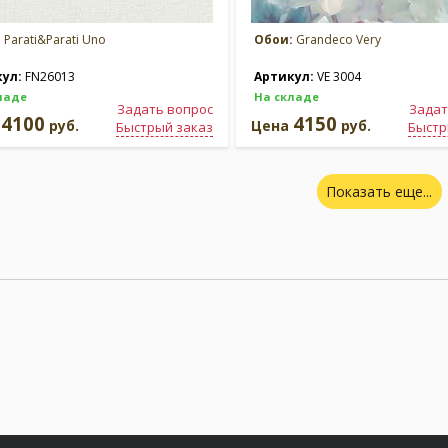
:
Parati&Parati Uno
Обои:
Grandeco Very
кул:
FN26013
Артикул:
VE 3004
ладе
На складе
Задать вопрос
Задат
4100
4150
а
руб.
Цена
руб.
Быстрый заказ
Быстр
Показать еще...