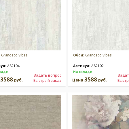
:
Grandeco Vibes
Обои:
Grandeco Vibes
кул:
A82104
Артикул:
A82102
ладе
На складе
Задать вопрос
Задат
3588
3588
а
руб.
Цена
руб.
Быстрый заказ
Быстр