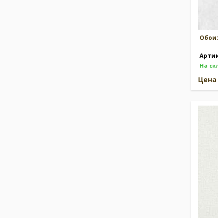
Обои
Арти
На ск
Цен