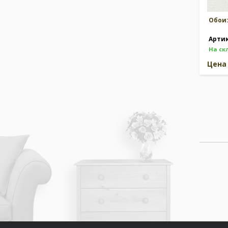
Обои
Арти
На ск
Цен