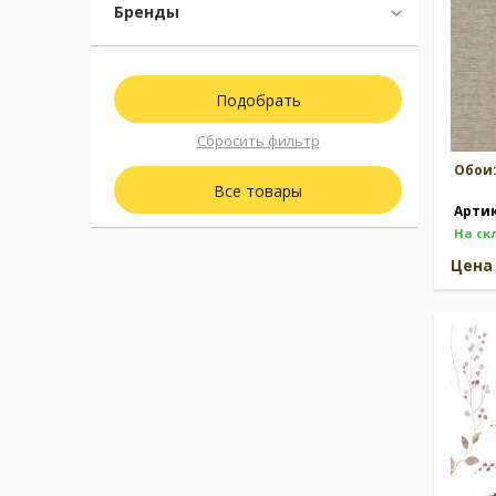
Бренды
Сбросить фильтр
Обои
Все товары
Арти
На ск
Цен