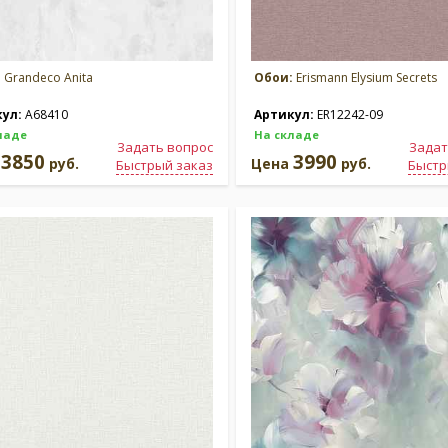
:
Grandeco Anita
Обои:
Erismann Elysium Secrets
кул:
A68410
Артикул:
ER12242-09
ладе
На складе
Задать вопрос
Задат
3850
3990
а
руб.
Цена
руб.
Быстрый заказ
Быстр