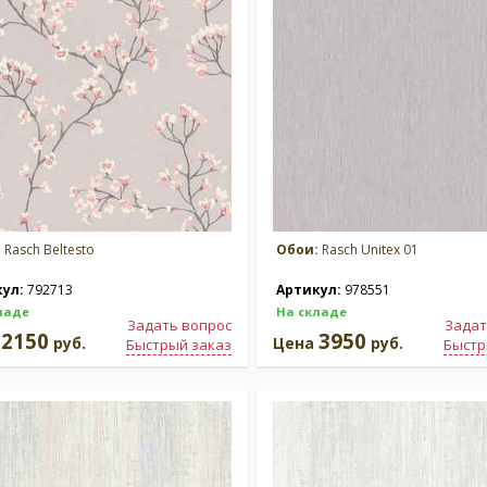
:
Rasch Beltesto
Обои:
Rasch Unitex 01
кул:
792713
Артикул:
978551
ладе
На складе
Задать вопрос
Задат
2150
3950
а
руб.
Цена
руб.
Быстрый заказ
Быстр