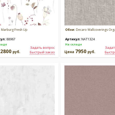
:
Marburg Fresh Up
Обои:
Decaro Wallcoverings Org
кул:
88967
Артикул:
NAT1324
ладе
На складе
Задать вопрос
Задат
2800
7950
а
руб.
Цена
руб.
Быстрый заказ
Быстр