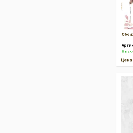
Обои
Арти
На ск
Цен