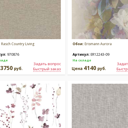
:
Rasch Country Living
Обои:
Erismann Aurora
кул:
970876
Артикул:
ER12243-09
ладе
На складе
Задать вопрос
Задат
3750
4140
а
руб.
Цена
руб.
Быстрый заказ
Быстр