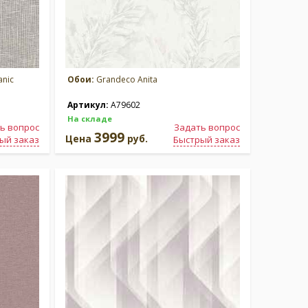
anic
Обои:
Grandeco Anita
Артикул:
A79602
На складе
ь вопрос
Задать вопрос
3999
Цена
руб.
ый заказ
Быстрый заказ