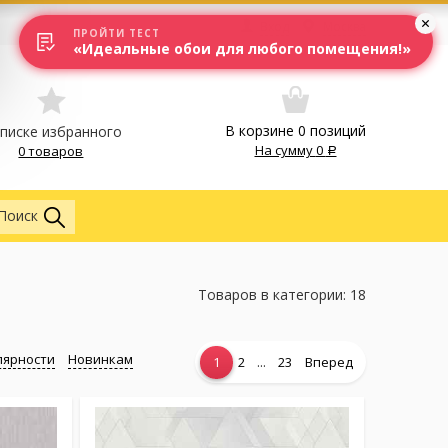
Вход
Москва
ПРОЙТИ ТЕСТ
«Идеальные обои для любого помещения!»
В корзине
0
позиций
списке избранного
На сумму
0
0 товаров
Обои
Поиск
Товаров в категории: 18
лярности
Новинкам
...
1
2
23
Вперед