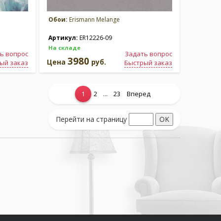
Обои:
Erismann Melange
Артикул:
ER12226-09
На складе
ь вопрос
Задать вопрос
3980
Цена
руб.
ый заказ
Быстрый заказ
...
1
2
23
Вперед
Перейти на страницу