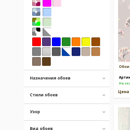
Москва
(сменить город)
Заказать обратный звонок
Обои
Арти
Назначения обоев
На ск
Цен
Стили обоев
Узор
Вид обоев