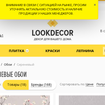
ВНИМАНИЕ! В СВЯЗИ С СИТУАЦИЕЙ НА РЫНКЕ, ПРОСИМ
×
 И ДОСТАВКА
СОТРУДНИЧЕСТВО
КОНТАКТЫ
ОТЗЫВЫ
УТОЧНЯТЬ АКТУАЛЬНУЮ СТОИМОСТЬ И НАЛИЧИЕ
ПРОДУКЦИИ У НАШИХ МЕНЕДЖЕРОВ.
В 
№1
ПЛИТКА
КРАСКИ
ЛЕПНИНА
/
/
Обои
Сиреневый
НЕВЫЕ ОБОИ
:
Сортировать по:
Цене
Попу
Товары (18)
Бренды (168)