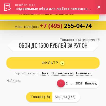
ВНИМАНИЕ! В СВЯЗИ С СИТУАЦИЕЙ НА РЫНКЕ, ПРОСИМ
×
ПРОЙТИ ТЕСТ
«Идеальные обои для любого помещения!»
УТОЧНЯТЬ АКТУАЛЬНУЮ СТОИМОСТЬ И НАЛИЧИЕ
ПРОДУКЦИИ У НАШИХ МЕНЕДЖЕРОВ.
+7 (495)
255-04-74
Наш телефон:
Корзина:
0
Товаров в категории: 18
ОБОИ ДО 1500 РУБЛЕЙ ЗА РУЛОН
Избранное:
0 товаров
ФИЛЬТР
Сортировать по:
Цене
Популярности
Новинкам
Каталог
Найдено:
...
1
2
5803
Вперед
Компания
Товары (18)
Бренды (168)
Личный кабинет