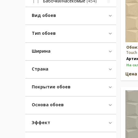
Бабочки/насекомые
(454)
Клетка
(1075)
Книги/журналы/газеты
(24)
Вид обоев
Ангелы/Боги/Цари
(46)
Небо/облака
(208)
Тип обоев
Музыка/ноты
(8)
Граффити/Стрит-арт
(16)
Обои
Дамаск и полоска
(37)
Ширина
Touch 
Горошек
(287)
Арти
Спорт
(25)
На ск
Страна
Феи/принцессы
(33)
Цен
Перья
(49)
Динозавры
(23)
Покрытие обоев
Архитектура
(19)
Сталь
(65)
Основа обоев
Кино/театр/актеры
(1)
Пэчворк
(77)
Елочка
(381)
Эффект
Гирлянды/корзины цветов
(353)
Морская тематика
(414)