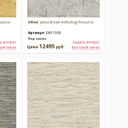
source
Обои:
Jaima Brown Anthology Resource
Артикул:
DB11500
Под заказ
ь вопрос
Задать вопрос
12495
Цена
руб.
ый заказ
Быстрый заказ