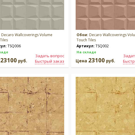
:
Decaro Wallcoverings Volume
Обои:
Decaro Wallcoverings Vol
Tiles
Touch Tiles
кул:
TSQ006
Артикул:
TSQ002
ладе
На складе
Задать вопрос
Задат
23100
23100
а
руб.
Цена
руб.
Быстрый заказ
Быстр