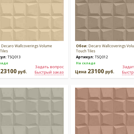
:
Decaro Wallcoverings Volume
Обои:
Decaro Wallcoverings Vol
Tiles
Touch Tiles
кул:
TSQ013
Артикул:
TSQ012
ладе
На складе
Задать вопрос
Задат
23100
23100
а
руб.
Цена
руб.
Быстрый заказ
Быстр