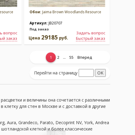
esource
Обои:
Jaima Brown Woodlands Resource
Артикул:
JB20707
Под заказ
ь вопрос
Задать вопрос
29185
Цена
руб.
ый заказ
Быстрый заказ
...
1
2
55
Вперед
Перейти на страницу
 расцветки и величины она сочетается с различными
клетку для стен в Москве и с доставкой в другие
, Aura, Grandeco, Parato, Decoprint NV, York, Andrea
и с шотландской клеткой и более классические