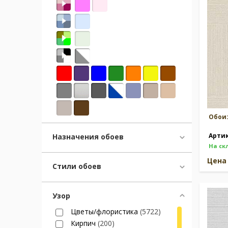
Москва
(сменить город)
Заказать обратный звонок
Обои
Арти
Назначения обоев
На ск
Цен
Стили обоев
Узор
Цветы/флористика
(5722)
Кирпич
(200)