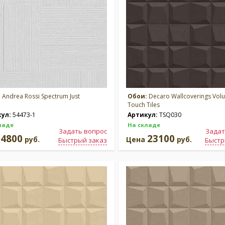
:
Andrea Rossi Spectrum Just
Обои:
Decaro Wallcoverings Vol
Touch Tiles
кул:
54473-1
Артикул:
TSQ030
ладе
На складе
Задать вопрос
Задат
4800
23100
а
руб.
Цена
руб.
Быстрый заказ
Быстр