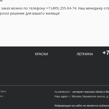
ы.
 заказ можно по телефону +7 (495) 255-04-74. Наш менеджер о
рское решение для вашего жилища!
+7
КРАСКИ
ЛЕПНИНА
тавка
«Lookdecor» -
интернет-магазин обоев в М
тво
Наш адрес: г. Москва, Каширское шоссе, д.1
Информация на сайте не является публич