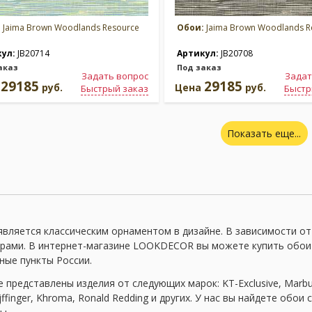
:
Jaima Brown Woodlands Resource
Обои:
Jaima Brown Woodlands R
кул:
JB20714
Артикул:
JB20708
аказ
Под заказ
Задать вопрос
Задат
29185
29185
а
руб.
Цена
руб.
Быстрый заказ
Быстр
Показать еще...
является классическим орнаментом в дизайне. В зависимости от
рами. В интернет-магазине LOOKDECOR вы можете купить обои в 
ные пункты России.
е представлены изделия от следующих марок: KT-Exclusive, Marburg
ijffinger, Khroma, Ronald Redding и других. У нас вы найдете обо