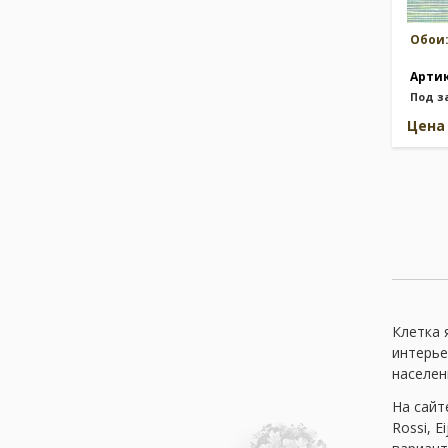
Обои
Арти
Под з
Цен
Клетка 
интерье
населен
На сайт
Rossi, E