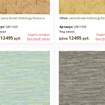
:
Jaima Brown Anthology Resource
Обои:
Jaima Brown Anthology Re
кул:
DB11525
Артикул:
DB11505
аказ
Под заказ
Задать вопрос
Задат
12495
12495
а
руб.
Цена
руб.
Быстрый заказ
Быстр