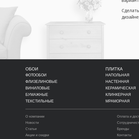
вариант
Сделать
дизайне
ОБОИ
ПЛИТКА
ФОТООБОИ
НАПОЛЬНАЯ
ФЛИЗЕЛИНОВЫЕ
НАСТЕННАЯ
ВИНИЛОВЫЕ
КЕРАМИЧЕСКАЯ
БУМАЖНЫЕ
КЛИНКЕРНАЯ
ТЕКСТИЛЬНЫЕ
МРАМОРНАЯ
О компании
Оплата и дос
Новости
Сотрудничес
Статьи
Бренды
Акции и скидки
Контакты