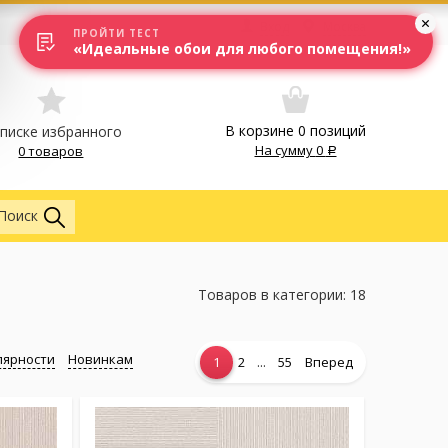
Вход
Москва
ПРОЙТИ ТЕСТ
«Идеальные обои для любого помещения!»
В корзине
0
позиций
списке избранного
На сумму
0
0 товаров
Обои
Поиск
Товаров в категории: 18
лярности
Новинкам
...
1
2
55
Вперед