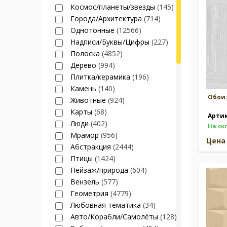
Космос/планеты/звезды
(145)
Города/Архитектура
(714)
Однотонные
(12566)
Надписи/Буквы/Цифры
(227)
Полоска
(4852)
Дерево
(994)
Плитка/керамика
(196)
Камень
(140)
Обои
Животные
(924)
Карты
(68)
Арти
Люди
(402)
На ск
Мрамор
(956)
Цен
Абстракция
(2444)
Птицы
(1424)
Пейзаж/природа
(604)
Вензель
(577)
Геометрия
(4779)
Любовная тематика
(34)
Авто/Корабли/Самолёты
(128)