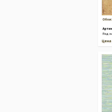
Одежда и обувь
(21)
Греческий узор/меандр
(55)
Детские персонажи
(118)
Индийская тематика
(23)
Обои
Орнаментальные узоры
(1661)
Арти
Под з
Цен