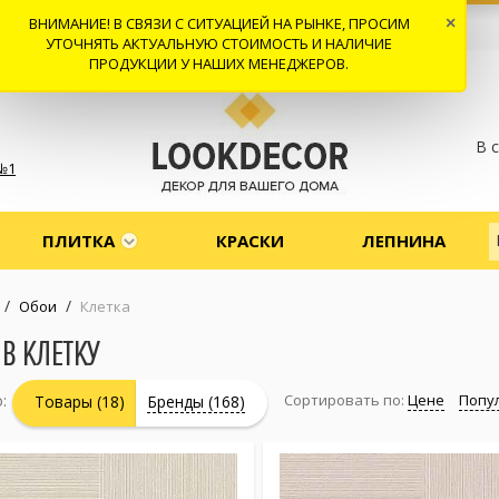
ВНИМАНИЕ! В СВЯЗИ С СИТУАЦИЕЙ НА РЫНКЕ, ПРОСИМ
×
 И ДОСТАВКА
СОТРУДНИЧЕСТВО
КОНТАКТЫ
ОТЗЫВЫ
УТОЧНЯТЬ АКТУАЛЬНУЮ СТОИМОСТЬ И НАЛИЧИЕ
ПРОДУКЦИИ У НАШИХ МЕНЕДЖЕРОВ.
В 
№1
ПЛИТКА
КРАСКИ
ЛЕПНИНА
/
/
Обои
Клетка
В КЛЕТКУ
:
Сортировать по:
Цене
Попу
Товары (18)
Бренды (168)