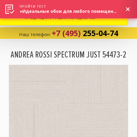
ВНИМАНИЕ! В СВЯЗИ С СИТУАЦИЕЙ НА РЫНКЕ, ПРОСИМ
×
ПРОЙТИ ТЕСТ
«Идеальные обои для любого помещения!»
УТОЧНЯТЬ АКТУАЛЬНУЮ СТОИМОСТЬ И НАЛИЧИЕ
ПРОДУКЦИИ У НАШИХ МЕНЕДЖЕРОВ.
+7 (495)
255-04-74
Наш телефон:
Корзина:
0
ANDREA ROSSI SPECTRUM JUST 54473-2
Избранное:
0 товаров
Каталог
Компания
Личный кабинет