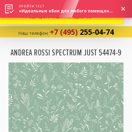
ВНИМАНИЕ! В СВЯЗИ С СИТУАЦИЕЙ НА РЫНКЕ, ПРОСИМ
×
ПРОЙТИ ТЕСТ
«Идеальные обои для любого помещения!»
УТОЧНЯТЬ АКТУАЛЬНУЮ СТОИМОСТЬ И НАЛИЧИЕ
ПРОДУКЦИИ У НАШИХ МЕНЕДЖЕРОВ.
+7 (495)
255-04-74
Наш телефон:
Корзина:
0
ANDREA ROSSI SPECTRUM JUST 54474-9
Избранное:
0 товаров
Каталог
Компания
Личный кабинет