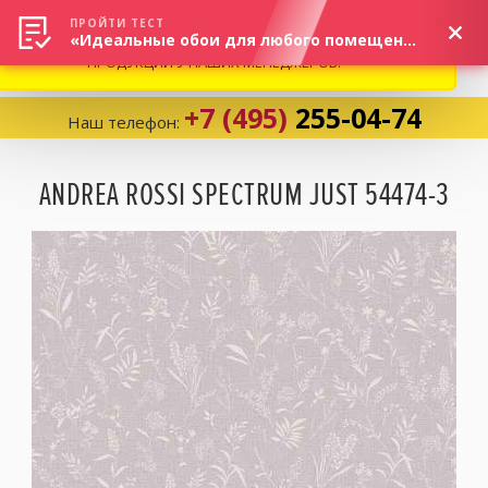
ВНИМАНИЕ! В СВЯЗИ С СИТУАЦИЕЙ НА РЫНКЕ, ПРОСИМ
×
ПРОЙТИ ТЕСТ
«Идеальные обои для любого помещения!»
УТОЧНЯТЬ АКТУАЛЬНУЮ СТОИМОСТЬ И НАЛИЧИЕ
ПРОДУКЦИИ У НАШИХ МЕНЕДЖЕРОВ.
+7 (495)
255-04-74
Наш телефон:
Корзина:
0
ANDREA ROSSI SPECTRUM JUST 54474-3
Избранное:
0 товаров
Каталог
Компания
Личный кабинет