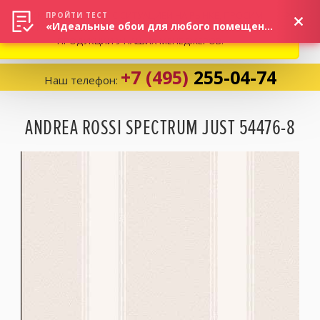
ВНИМАНИЕ! В СВЯЗИ С СИТУАЦИЕЙ НА РЫНКЕ, ПРОСИМ
×
ПРОЙТИ ТЕСТ
«Идеальные обои для любого помещения!»
УТОЧНЯТЬ АКТУАЛЬНУЮ СТОИМОСТЬ И НАЛИЧИЕ
ПРОДУКЦИИ У НАШИХ МЕНЕДЖЕРОВ.
+7 (495)
255-04-74
Наш телефон:
Корзина:
0
ANDREA ROSSI SPECTRUM JUST 54476-8
Избранное:
0 товаров
Каталог
Компания
Личный кабинет