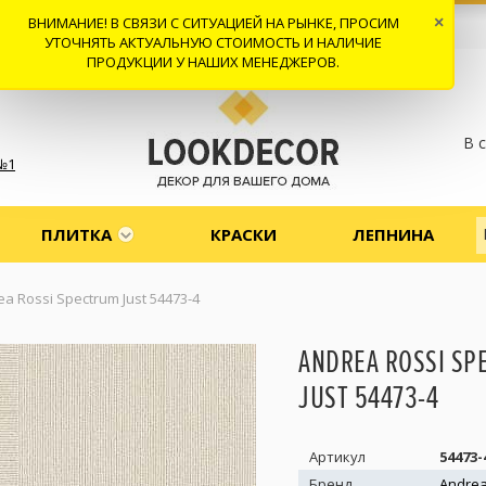
ВНИМАНИЕ! В СВЯЗИ С СИТУАЦИЕЙ НА РЫНКЕ, ПРОСИМ
×
 И ДОСТАВКА
СОТРУДНИЧЕСТВО
КОНТАКТЫ
ОТЗЫВЫ
УТОЧНЯТЬ АКТУАЛЬНУЮ СТОИМОСТЬ И НАЛИЧИЕ
ПРОДУКЦИИ У НАШИХ МЕНЕДЖЕРОВ.
В 
№1
ПЛИТКА
КРАСКИ
ЛЕПНИНА
a Rossi Spectrum Just 54473-4
ANDREA ROSSI S
JUST 54473-4
Артикул
54473-
Бренд
Andrea