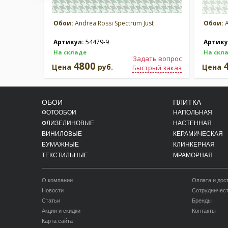
Обои:
Andrea Rossi Spectrum Just
Обои:
A
Артикул:
54479-9
Артику
На складе
На скл
Задать вопрос
4800
Цена
руб.
Цена
Быстрый заказ
ОБОИ
ПЛИТКА
ФОТООБОИ
НАПОЛЬНАЯ
ФЛИЗЕЛИНОВЫЕ
НАСТЕННАЯ
ВИНИЛОВЫЕ
КЕРАМИЧЕСКАЯ
БУМАЖНЫЕ
КЛИНКЕРНАЯ
ТЕКСТИЛЬНЫЕ
МРАМОРНАЯ
О компании
Оплата и дос
Новости
Сотрудничес
Статьи
Бренды
Акции и скидки
Контакты
Карта сайта