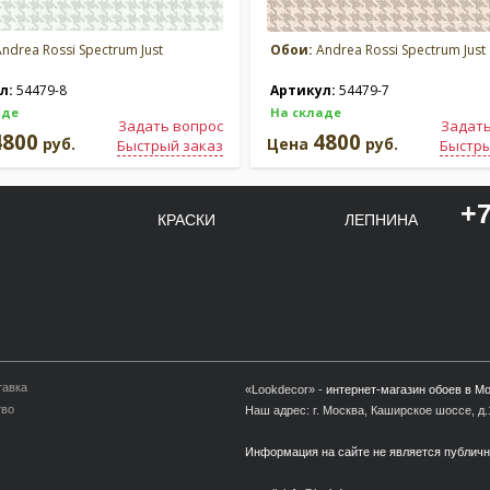
ndrea Rossi Spectrum Just
Обои:
Andrea Rossi Spectrum Just
л:
54479-8
Артикул:
54479-7
аде
На складе
Задать вопрос
Задать
4800
4800
руб.
Цена
руб.
Быстрый заказ
Быстры
+7
КРАСКИ
ЛЕПНИНА
тавка
«Lookdecor» -
интернет-магазин обоев в М
тво
Наш адрес: г. Москва, Каширское шоссе, д.1
Информация на сайте не является публич