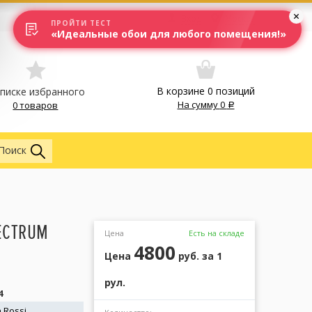
Вход
Москва
ПРОЙТИ ТЕСТ
«Идеальные обои для любого помещения!»
В корзине
0
позиций
списке избранного
На сумму
0
0 товаров
Обои
Поиск
PECTRUM
Цена
Есть на складе
4800
Цена
руб.
за 1
рул.
4
 Rossi