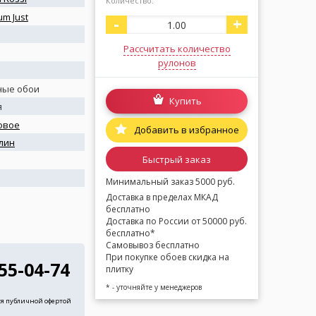
Количество:
um Just
-
+
Рассчитать количество
рулонов
ные обои
Купить
я
овое
Добавить в избранное
лин
Быстрый заказ
я
Минимальный заказ 5000 руб.
Доставка в пределах МКАД
бесплатно
Доставка по России от 50000 руб.
бесплатно*
Самовывоз бесплатно
При покупке обоев скидка на
255-04-74
плитку
* - уточняйте у менеджеров
ся публичной офертой