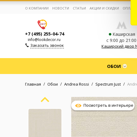
О КОМПАНИИ
НОВОСТИ
СТАТЬИ
АКЦИИ И СКИДКИ
ОПЛАТА
+7 (495) 255-04-74
Каширская
info@lookdecor.ru
с 9:00 до 21:00
Заказать звонок
Каширский двор 
Корзина:
0
ОБОИ
Избранное:
0 товаров
/
/
/
/
Главная
Обои
Andrea Rossi
Spectrum Just
Andre
Каталог
Посмотреть в интерьере
Компания
Личный кабинет