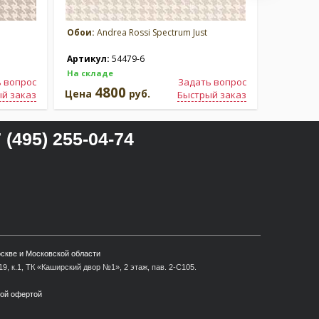
Обои:
Andrea Rossi Spectrum Just
Обои:
And
Артикул:
54479-6
Артикул
На складе
На склад
 вопрос
Задать вопрос
4800
4
Цена
руб.
Цена
й заказ
Быстрый заказ
 (495) 255-04-74
оскве и Московской области
9, к.1, ТК «Каширский двор №1», 2 этаж, пав. 2-С105.
ной офертой