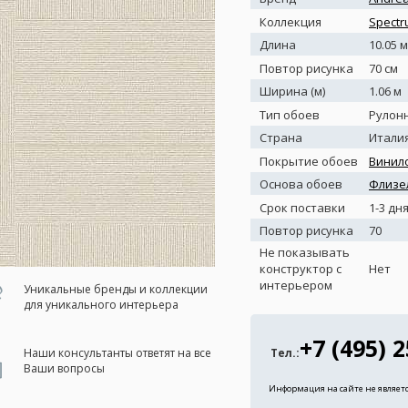
Коллекция
Spectr
Длина
10.05 м
Повтор рисунка
70 см
Ширина (м)
1.06 м
Тип обоев
Рулон
Страна
Итали
Покрытие обоев
Винил
Основа обоев
Флизе
Срок поставки
1-3 дн
Повтор рисунка
70
Не показывать
конструктор с
Нет
интерьером
Уникальные бренды и коллекции
для уникального интерьера
+7 (495) 
Наши консультанты ответят на все
Тел.:
Ваши вопросы
Информация на сайте не являет