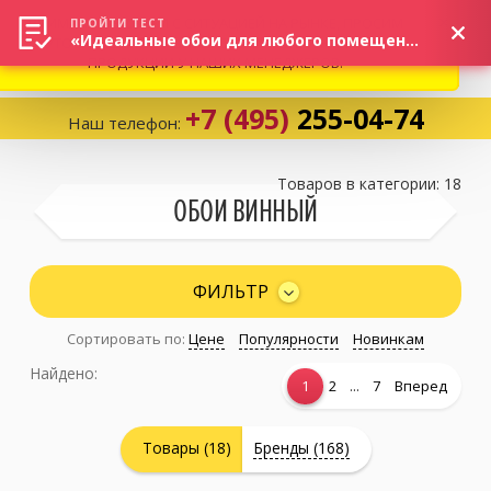
ВНИМАНИЕ! В СВЯЗИ С СИТУАЦИЕЙ НА РЫНКЕ, ПРОСИМ
×
ПРОЙТИ ТЕСТ
«Идеальные обои для любого помещения!»
УТОЧНЯТЬ АКТУАЛЬНУЮ СТОИМОСТЬ И НАЛИЧИЕ
ПРОДУКЦИИ У НАШИХ МЕНЕДЖЕРОВ.
+7 (495)
255-04-74
Наш телефон:
Корзина:
0
Товаров в категории: 18
ОБОИ ВИННЫЙ
Избранное:
0 товаров
ФИЛЬТР
Сортировать по:
Цене
Популярности
Новинкам
Каталог
Найдено:
...
1
2
7
Вперед
Компания
Товары (18)
Бренды (168)
Личный кабинет