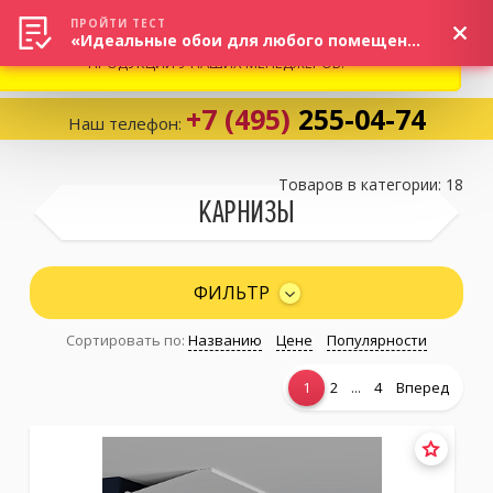
ВНИМАНИЕ! В СВЯЗИ С СИТУАЦИЕЙ НА РЫНКЕ, ПРОСИМ
×
ПРОЙТИ ТЕСТ
«Идеальные обои для любого помещения!»
УТОЧНЯТЬ АКТУАЛЬНУЮ СТОИМОСТЬ И НАЛИЧИЕ
ПРОДУКЦИИ У НАШИХ МЕНЕДЖЕРОВ.
+7 (495)
255-04-74
Наш телефон:
Корзина:
0
Товаров в категории: 18
КАРНИЗЫ
Избранное:
0 товаров
ФИЛЬТР
Сортировать по:
Названию
Цене
Популярности
Каталог
...
1
2
4
Вперед
Компания
Личный кабинет