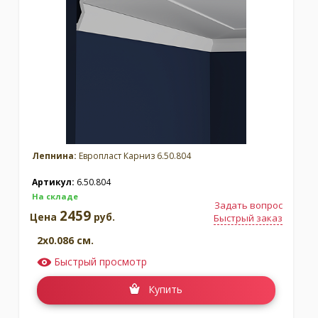
Москва
(сменить город)
Заказать обратный звонок
Лепнина:
Европласт Карниз 6.50.804
Артикул:
6.50.804
На складе
Задать вопрос
2459
Цена
руб.
Быстрый заказ
2x0.086 см.
Быстрый просмотр
Купить