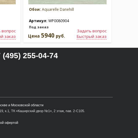
Обои:
Aquarelle Danehill
Обои:
Aqu
Артикул:
WP0080904
Артикул
Под заказ
Под зака
 вопрос
Задать вопрос
5940
5
Цена
руб.
Цена
й заказ
Быстрый заказ
 (495) 255-04-74
оскве и Московской области
9, к.1, ТК «Каширский двор №1», 2 этаж, пав. 2-С105.
ной офертой