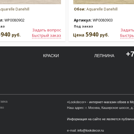
quarelle Danehill
Обои:
Aquarelle Danehill
л:
WP0080902
Артикул:
WP0080903
каз
Под заказ
Задать вопрос
Задать
5940
5940
руб.
Цена
руб.
Быстрый заказ
Быстры
+7
КРАСКИ
ЛЕПНИНА
тавка
«Lookdecor» -
интернет-магазин обоев в М
тво
Наш адрес: г. Москва, Каширское шоссе, д.1
Информация на сайте не является публич
e-mail:
info@lookdecor.ru