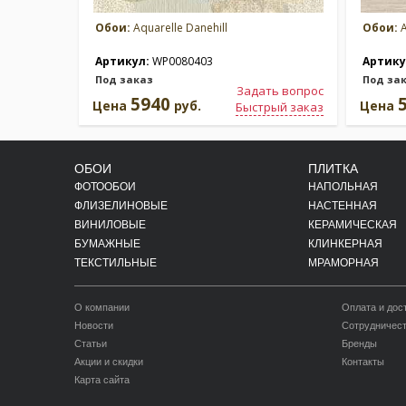
Обои:
Aquarelle Danehill
Обои:
A
Артикул:
WP0080403
Артику
Под заказ
Под за
Задать вопрос
5940
Цена
руб.
Цена
Быстрый заказ
ОБОИ
ПЛИТКА
ФОТООБОИ
НАПОЛЬНАЯ
ФЛИЗЕЛИНОВЫЕ
НАСТЕННАЯ
ВИНИЛОВЫЕ
КЕРАМИЧЕСКАЯ
БУМАЖНЫЕ
КЛИНКЕРНАЯ
ТЕКСТИЛЬНЫЕ
МРАМОРНАЯ
О компании
Оплата и дос
Новости
Сотрудничес
Статьи
Бренды
Акции и скидки
Контакты
Карта сайта