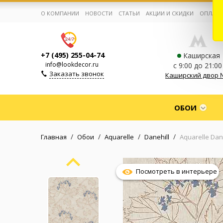
О КОМПАНИИ
НОВОСТИ
СТАТЬИ
АКЦИИ И СКИДКИ
ОПЛАТА
+7 (495) 255-04-74
Каширская
info@lookdecor.ru
с 9:00 до 21:00
Заказать звонок
Каширский двор 
Корзина:
0
ОБОИ
Избранное:
0 товаров
/
/
/
/
Главная
Обои
Aquarelle
Danehill
Aquarelle Dan
Каталог
Посмотреть в интерьере
Компания
Личный кабинет