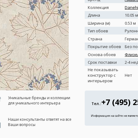
Коллекция
Danehi
Длина
10.05 м
Ширина (м)
0.53 м
Тип обоев
Рулон
Страна
Герма
Покрытие обоев
Без п
Основа обоев
Флизе
Срок поставки
2-4 не
Не показывать
конструктор с
Нет
интерьером
Уникальные бренды и коллекции
+7 (495) 
для уникального интерьера
Тел.:
Информация на сайте не являет
Наши консультанты ответят на все
Ваши вопросы