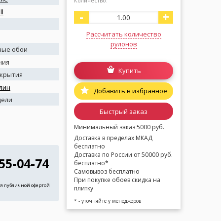
Количество:
ll
-
+
Рассчитать количество
рулонов
ные обои
ния
Купить
окрытия
лин
Добавить в избранное
дели
Быстрый заказ
Минимальный заказ 5000 руб.
Доставка в пределах МКАД
бесплатно
Доставка по России от 50000 руб.
255-04-74
бесплатно*
Самовывоз бесплатно
При покупке обоев скидка на
ся публичной офертой
плитку
* - уточняйте у менеджеров