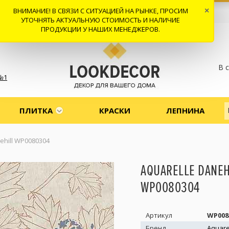
ВНИМАНИЕ! В СВЯЗИ С СИТУАЦИЕЙ НА РЫНКЕ, ПРОСИМ
×
 И ДОСТАВКА
СОТРУДНИЧЕСТВО
КОНТАКТЫ
ОТЗЫВЫ
УТОЧНЯТЬ АКТУАЛЬНУЮ СТОИМОСТЬ И НАЛИЧИЕ
ПРОДУКЦИИ У НАШИХ МЕНЕДЖЕРОВ.
В 
№1
ПЛИТКА
КРАСКИ
ЛЕПНИНА
ehill WP0080304
AQUARELLE DANEH
WP0080304
Артикул
WP008
Бренд
Aquare