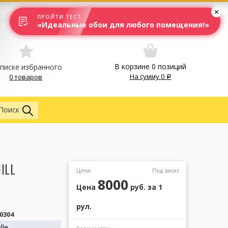
Вход
Москва
ПРОЙТИ ТЕСТ
«Идеальные обои для любого помещения!»
В корзине
0
позиций
списке избранного
На сумму
0
0 товаров
Обои
Поиск
ILL
Цена
Под заказ
8000
Цена
руб.
за 1
рул.
0304
lle