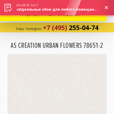
ВНИМАНИЕ! В СВЯЗИ С СИТУАЦИЕЙ НА РЫНКЕ, ПРОСИМ
×
ПРОЙТИ ТЕСТ
«Идеальные обои для любого помещения!»
УТОЧНЯТЬ АКТУАЛЬНУЮ СТОИМОСТЬ И НАЛИЧИЕ
ПРОДУКЦИИ У НАШИХ МЕНЕДЖЕРОВ.
+7 (495)
255-04-74
Наш телефон:
Корзина:
0
AS CREATION URBAN FLOWERS 78651-2
Избранное:
0 товаров
Каталог
Компания
Личный кабинет