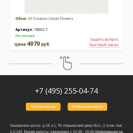
Обои:
AS Creation Urban Flowers
Артикул:
78652-7
На складе
Задать вопрос
4070
Цена
руб.
Быстрый заказ
+7 (495) 255-04-74
Полная версия
Мобильная версия
Каширское шоссе, д.19, к.1, ТК «Каширский двор №1», 2 этаж, пав.
2-С105. Время работы: ежедневно с 10-00 - 20:00
Информация на