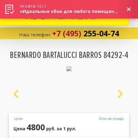
ВНИМАНИЕ! В СВЯЗИ С СИТУАЦИЕЙ НА РЫНКЕ, ПРОСИМ
×
ПРОЙТИ ТЕСТ
«Идеальные обои для любого помещения!»
УТОЧНЯТЬ АКТУАЛЬНУЮ СТОИМОСТЬ И НАЛИЧИЕ
ПРОДУКЦИИ У НАШИХ МЕНЕДЖЕРОВ.
+7 (495)
255-04-74
Наш телефон:
Корзина:
0
BERNARDO BARTALUCCI BARROS 84292-4
Избранное:
0 товаров
Каталог
Компания
Цена
Есть на складе
4800
Цена
руб.
за 1 рул.
Личный кабинет