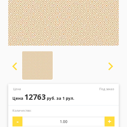
Москва
(сменить город)
Заказать обратный звонок
Цена
Под заказ
12763
Цена
руб.
за 1 рул.
Количество:
-
+