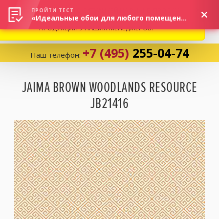
ВНИМАНИЕ! В СВЯЗИ С СИТУАЦИЕЙ НА РЫНКЕ, ПРОСИМ
×
ПРОЙТИ ТЕСТ
«Идеальные обои для любого помещения!»
УТОЧНЯТЬ АКТУАЛЬНУЮ СТОИМОСТЬ И НАЛИЧИЕ
ПРОДУКЦИИ У НАШИХ МЕНЕДЖЕРОВ.
+7 (495)
255-04-74
Наш телефон:
Корзина:
0
JAIMA BROWN WOODLANDS RESOURCE
JB21416
Избранное:
0 товаров
Каталог
Компания
Личный кабинет