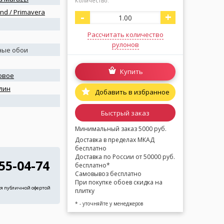
Количество:
d / Primavera
-
+
Рассчитать количество
рулонов
ные обои
Купить
овое
лин
Добавить в избранное
я
Быстрый заказ
Минимальный заказ 5000 руб.
Доставка в пределах МКАД
бесплатно
Доставка по России от 50000 руб.
255-04-74
бесплатно*
Самовывоз бесплатно
При покупке обоев скидка на
ся публичной офертой
плитку
* - уточняйте у менеджеров