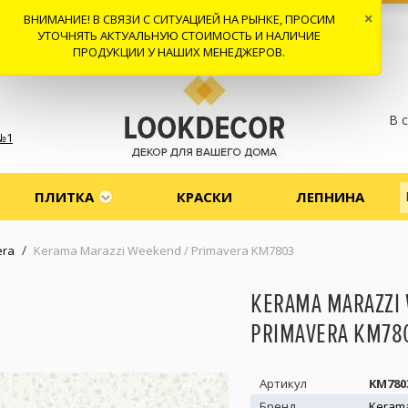
ВНИМАНИЕ! В СВЯЗИ С СИТУАЦИЕЙ НА РЫНКЕ, ПРОСИМ
×
 И ДОСТАВКА
СОТРУДНИЧЕСТВО
КОНТАКТЫ
ОТЗЫВЫ
УТОЧНЯТЬ АКТУАЛЬНУЮ СТОИМОСТЬ И НАЛИЧИЕ
ПРОДУКЦИИ У НАШИХ МЕНЕДЖЕРОВ.
В 
№1
ПЛИТКА
КРАСКИ
ЛЕПНИНА
/
era
Kerama Marazzi Weekend / Primavera KM7803
KERAMA MARAZZI 
PRIMAVERA KM78
Артикул
KM780
Бренд
Kerama