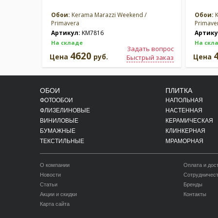
Обои:
Kerama Marazzi Weekend /
Обои:
K
Primavera
Primave
Артикул:
KM7816
Артику
На складе
На скл
Задать вопрос
4620
Цена
руб.
Цена
Быстрый заказ
ОБОИ
ПЛИТКА
ФОТООБОИ
НАПОЛЬНАЯ
ФЛИЗЕЛИНОВЫЕ
НАСТЕННАЯ
ВИНИЛОВЫЕ
КЕРАМИЧЕСКАЯ
БУМАЖНЫЕ
КЛИНКЕРНАЯ
ТЕКСТИЛЬНЫЕ
МРАМОРНАЯ
О компании
Оплата и дос
Новости
Сотрудничес
Статьи
Бренды
Акции и скидки
Контакты
Карта сайта