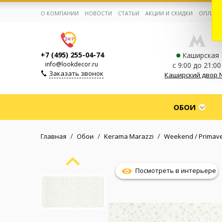
О КОМПАНИИ
НОВОСТИ
СТАТЬИ
АКЦИИ И СКИДКИ
ОПЛАТА
+7 (495) 255-04-74
Каширская
info@lookdecor.ru
с 9:00 до 21:00
Заказать звонок
Каширский двор 
Корзина:
0
ОБОИ
Избранное:
0 товаров
/
/
/
Главная
Обои
Kerama Marazzi
Weekend / Primav
Каталог
Посмотреть в интерьере
Компания
Личный кабинет