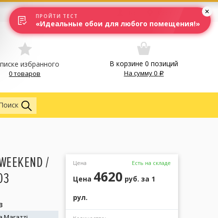
Вход
Москва
ПРОЙТИ ТЕСТ
«Идеальные обои для любого помещения!»
В корзине
0
позиций
списке избранного
На сумму
0
0 товаров
Обои
Поиск
WEEKEND /
Цена
Есть на складе
4620
03
Цена
руб.
за 1
рул.
3
 Marazzi