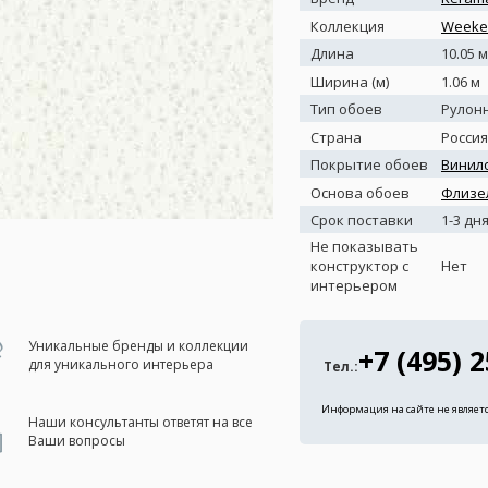
Коллекция
Weeken
Длина
10.05 м
Ширина (м)
1.06 м
Тип обоев
Рулон
Страна
Россия
Покрытие обоев
Винил
Основа обоев
Флизе
Срок поставки
1-3 дн
Не показывать
конструктор с
Нет
интерьером
Уникальные бренды и коллекции
+7 (495) 
для уникального интерьера
Тел.:
Информация на сайте не являет
Наши консультанты ответят на все
Ваши вопросы