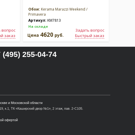
Обои:
Kerama Marazzi Weekend /
Обои:
Ker
Primavera
Primavera
Артикул:
KM7813
Артикул
На складе
На склад
 вопрос
Задать вопрос
4620
4
Цена
руб.
Цена
й заказ
Быстрый заказ
 (495) 255-04-74
оскве и Московской области
9, к.1, ТК «Каширский двор №1», 2 этаж, пав. 2-С105.
ной офертой