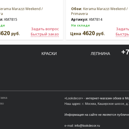
erama Marazzi Weekend /
Обои:
Kerama Marazzi Weekend /
ra
Primavera
л:
KM7815
Артикул:
KM7814
аде
На складе
Задать вопрос
Задать
4620
4620
руб.
Цена
руб.
Быстрый заказ
Быстры
+7
КРАСКИ
ЛЕПНИНА
тавка
«Lookdecor» -
интернет-магазин обоев в М
тво
Наш адрес: г. Москва, Каширское шоссе, д.1
Информация на сайте не является публич
e-mail:
info@lookdecor.ru