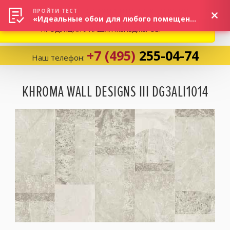
ВНИМАНИЕ! В СВЯЗИ С СИТУАЦИЕЙ НА РЫНКЕ, ПРОСИМ
×
ПРОЙТИ ТЕСТ
«Идеальные обои для любого помещения!»
УТОЧНЯТЬ АКТУАЛЬНУЮ СТОИМОСТЬ И НАЛИЧИЕ
ПРОДУКЦИИ У НАШИХ МЕНЕДЖЕРОВ.
+7 (495)
255-04-74
Наш телефон:
Корзина:
0
KHROMA WALL DESIGNS III DG3ALI1014
Избранное:
0 товаров
Каталог
Компания
Личный кабинет