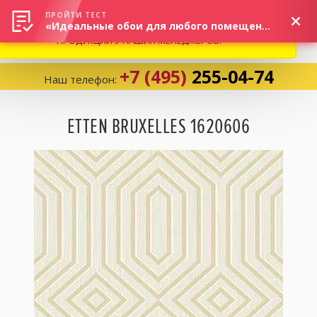
ВНИМАНИЕ! В СВЯЗИ С СИТУАЦИЕЙ НА РЫНКЕ, ПРОСИМ
×
ПРОЙТИ ТЕСТ
«Идеальные обои для любого помещения!»
УТОЧНЯТЬ АКТУАЛЬНУЮ СТОИМОСТЬ И НАЛИЧИЕ
ПРОДУКЦИИ У НАШИХ МЕНЕДЖЕРОВ.
+7 (495)
255-04-74
Наш телефон:
Корзина:
0
ETTEN BRUXELLES 1620606
Избранное:
0 товаров
Каталог
Компания
Личный кабинет