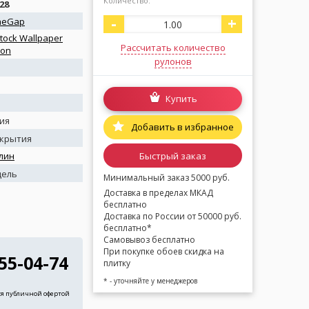
Количество:
28
-
+
heGap
ock Wallpaper
Рассчитать количество
ion
рулонов
Купить
ия
Добавить в избранное
окрытия
Быстрый заказ
лин
дель
Минимальный заказ 5000 руб.
Доставка в пределах МКАД
бесплатно
Доставка по России от 50000 руб.
бесплатно*
Самовывоз бесплатно
При покупке обоев скидка на
255-04-74
плитку
* - уточняйте у менеджеров
ся публичной офертой