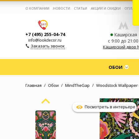
О КОМПАНИИ
НОВОСТИ
СТАТЬИ
АКЦИИ И СКИДКИ
ОПЛАТА
+7 (495) 255-04-74
Каширская
info@lookdecor.ru
с 9:00 до 21:00
Заказать звонок
Каширский двор 
Корзина:
0
ОБОИ
Избранное:
0 товаров
/
/
/
Главная
Обои
MindTheGap
Woodstock Wallpaper C
Каталог
Посмотреть в интерьере
Компания
Личный кабинет