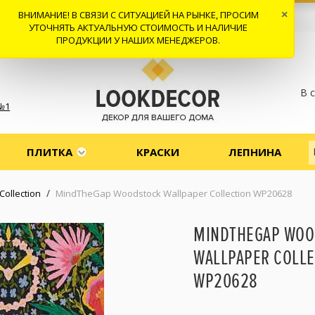
ВНИМАНИЕ! В СВЯЗИ С СИТУАЦИЕЙ НА РЫНКЕ, ПРОСИМ
×
 И ДОСТАВКА
СОТРУДНИЧЕСТВО
КОНТАКТЫ
ОТЗЫВЫ
УТОЧНЯТЬ АКТУАЛЬНУЮ СТОИМОСТЬ И НАЛИЧИЕ
ПРОДУКЦИИ У НАШИХ МЕНЕДЖЕРОВ.
В 
№1
ПЛИТКА
КРАСКИ
ЛЕПНИНА
/
ollection
MindTheGap Woodstock Wallpaper Collection WP20628
MINDTHEGAP WOO
WALLPAPER COLLE
WP20628