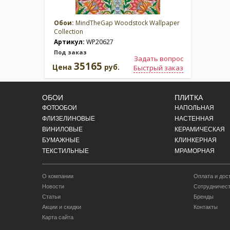
Обои:
MindTheGap Woodstock Wallpaper
Collection
Артикул:
WP20627
Под заказ
Задать вопрос
35165
Цена
руб.
Быстрый заказ
ОБОИ
ПЛИТКА
ФОТООБОИ
НАПОЛЬНАЯ
ФЛИЗЕЛИНОВЫЕ
НАСТЕННАЯ
ВИНИЛОВЫЕ
КЕРАМИЧЕСКАЯ
БУМАЖНЫЕ
КЛИНКЕРНАЯ
ТЕКСТИЛЬНЫЕ
МРАМОРНАЯ
О компании
Оплата и дос
Новости
Сотрудничес
Статьи
Бренды
Акции и скидки
Контакты
Карта сайта