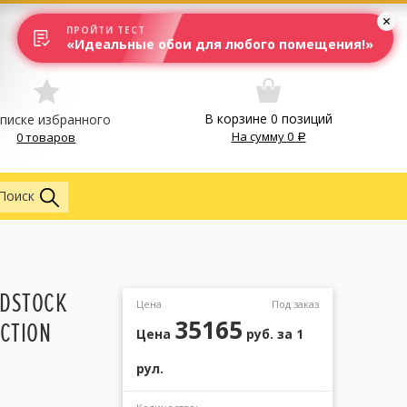
Вход
Москва
ПРОЙТИ ТЕСТ
«Идеальные обои для любого помещения!»
В корзине
0
позиций
списке избранного
На сумму
0
0 товаров
Обои
Поиск
DSTOCK
Цена
Под заказ
35165
CTION
Цена
руб.
за 1
рул.