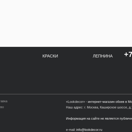
+7
КРАСКИ
ЛЕПНИНА
тавка
«Lookdecor» -
интернет-магазин обоев в М
тво
Наш адрес: г. Москва, Каширское шоссе, д.1
Информация на сайте не является публич
e-mail:
info@lookdecor.ru