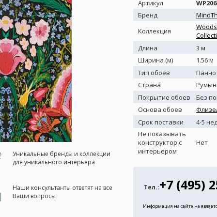
Артикул
WP206
Бренд
MindT
Woodst
Коллекция
Collect
Длина
3 м
Ширина (м)
1.56 м
Тип обоев
Панно
Страна
Румын
Покрытие обоев
Без п
Основа обоев
Флизе
Срок поставки
4-5 не
Не показывать
конструктор с
Нет
интерьером
Уникальные бренды и коллекции
для уникального интерьера
+7 (495) 
Тел.:
Наши консультанты ответят на все
Ваши вопросы
Информация на сайте не являет