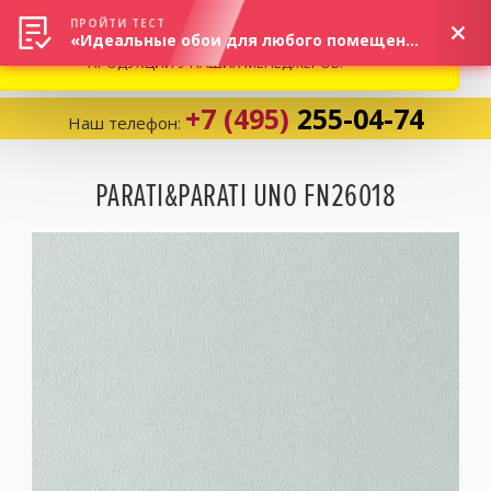
ВНИМАНИЕ! В СВЯЗИ С СИТУАЦИЕЙ НА РЫНКЕ, ПРОСИМ
×
ПРОЙТИ ТЕСТ
«Идеальные обои для любого помещения!»
УТОЧНЯТЬ АКТУАЛЬНУЮ СТОИМОСТЬ И НАЛИЧИЕ
ПРОДУКЦИИ У НАШИХ МЕНЕДЖЕРОВ.
+7 (495)
255-04-74
Наш телефон:
Корзина:
0
PARATI&PARATI UNO FN26018
Избранное:
0 товаров
Каталог
Компания
Личный кабинет