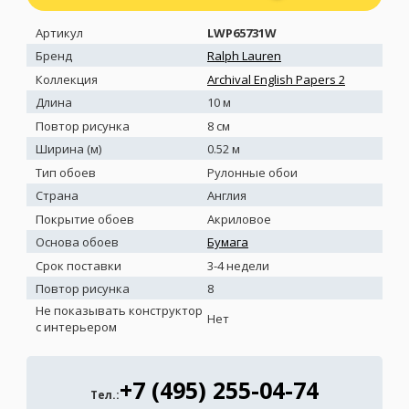
Артикул
LWP65731W
Бренд
Ralph Lauren
Коллекция
Archival English Papers 2
Длина
10 м
Повтор рисунка
8 см
Ширина (м)
0.52 м
Тип обоев
Рулонные обои
Страна
Англия
Покрытие обоев
Акриловое
Основа обоев
Бумага
Срок поставки
3-4 недели
Повтор рисунка
8
Не показывать конструктор
Нет
с интерьером
+7 (495) 255-04-74
Тел.: