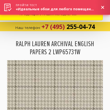
ВНИМАНИЕ! В СВЯЗИ С СИТУАЦИЕЙ НА РЫНКЕ, ПРОСИМ
×
ПРОЙТИ ТЕСТ
«Идеальные обои для любого помещения!»
УТОЧНЯТЬ АКТУАЛЬНУЮ СТОИМОСТЬ И НАЛИЧИЕ
ПРОДУКЦИИ У НАШИХ МЕНЕДЖЕРОВ.
+7 (495)
255-04-74
Наш телефон:
Корзина:
0
RALPH LAUREN ARCHIVAL ENGLISH
PAPERS 2 LWP65731W
Избранное:
0 товаров
Каталог
Компания
Личный кабинет