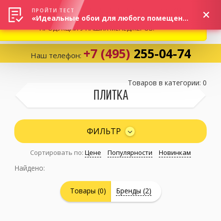
ВНИМАНИЕ! В СВЯЗИ С СИТУАЦИЕЙ НА РЫНКЕ, ПРОСИМ
×
ПРОЙТИ ТЕСТ
«Идеальные обои для любого помещения!»
УТОЧНЯТЬ АКТУАЛЬНУЮ СТОИМОСТЬ И НАЛИЧИЕ
ПРОДУКЦИИ У НАШИХ МЕНЕДЖЕРОВ.
+7 (495)
255-04-74
Наш телефон:
Корзина:
0
Товаров в категории: 0
ПЛИТКА
Избранное:
0 товаров
ФИЛЬТР
Сортировать по:
Цене
Популярности
Новинкам
Каталог
Найдено:
Компания
Товары (0)
Бренды (2)
Личный кабинет