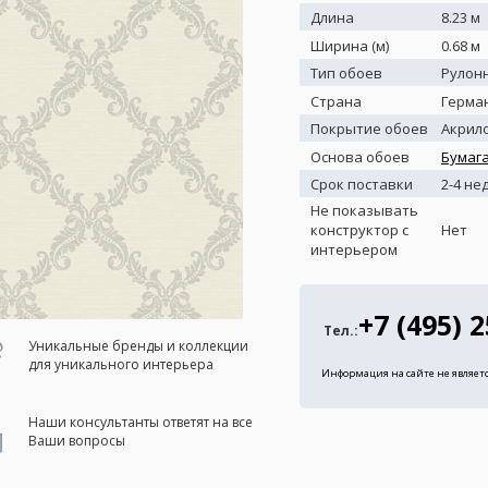
Длина
8.23 м
Ширина (м)
0.68 м
Тип обоев
Рулон
Страна
Герма
Покрытие обоев
Акрил
Основа обоев
Бумаг
Срок поставки
2-4 не
Не показывать
конструктор с
Нет
интерьером
+7 (495) 
Тел.:
Уникальные бренды и коллекции
для уникального интерьера
Информация на сайте не являет
Наши консультанты ответят на все
Ваши вопросы