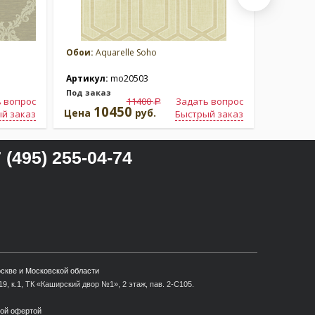
Обои:
Aquarelle Soho
Обои:
Aqu
Артикул:
mo20503
Артикул
Под заказ
Под зака
 вопрос
11400
Задать вопрос
a
10450
1
Цена
руб.
Цена
й заказ
Быстрый заказ
 (495) 255-04-74
оскве и Московской области
9, к.1, ТК «Каширский двор №1», 2 этаж, пав. 2-С105.
ной офертой