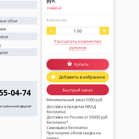
рул.
11400
a
Количество:
ные обои
-
+
ния
овое
Рассчитать количество
а
рулонов
дели
Купить
Добавить в избранное
Быстрый заказ
255-04-74
Минимальный заказ 5000 руб.
Доставка в пределах МКАД
ся публичной офертой
бесплатно
Доставка по России от 50000 руб.
бесплатно*
Самовывоз бесплатно
При покупке обоев скидка на
плитку