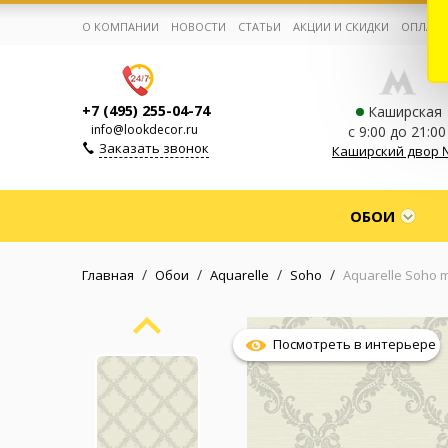
О КОМПАНИИ
НОВОСТИ
СТАТЬИ
АКЦИИ И СКИДКИ
ОПЛАТА
+7 (495) 255-04-74
Каширская
info@lookdecor.ru
с 9:00 до 21:00
Заказать звонок
Каширский двор 
Корзина:
0
ОБОИ
Избранное:
0 товаров
/
/
/
/
Главная
Обои
Aquarelle
Soho
Aquarelle Soho 
Каталог
Посмотреть в интерьере
Компания
Личный кабинет