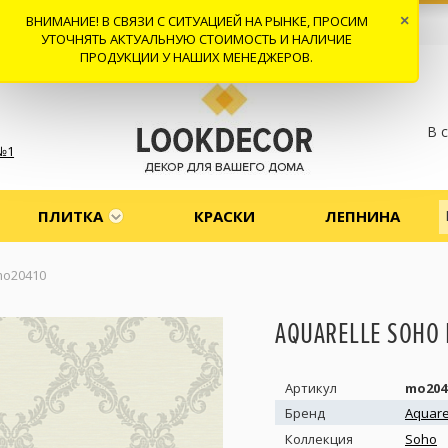
ВНИМАНИЕ! В СВЯЗИ С СИТУАЦИЕЙ НА РЫНКЕ, ПРОСИМ
×
 И ДОСТАВКА
СОТРУДНИЧЕСТВО
КОНТАКТЫ
ОТЗЫВЫ
УТОЧНЯТЬ АКТУАЛЬНУЮ СТОИМОСТЬ И НАЛИЧИЕ
ПРОДУКЦИИ У НАШИХ МЕНЕДЖЕРОВ.
В 
№1
ПЛИТКА
КРАСКИ
ЛЕПНИНА
mo20410
AQUARELLE SOHO
Артикул
mo204
Бренд
Aquare
Коллекция
Soho