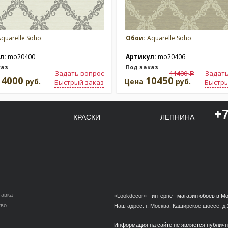
quarelle Soho
Обои:
Aquarelle Soho
л:
mo20400
Артикул:
mo20406
каз
Под заказ
Задать вопрос
11400
Задать
a
14000
10450
руб.
Цена
руб.
Быстрый заказ
Быстры
+7
КРАСКИ
ЛЕПНИНА
тавка
«Lookdecor» -
интернет-магазин обоев в М
тво
Наш адрес: г. Москва, Каширское шоссе, д.1
Информация на сайте не является публич