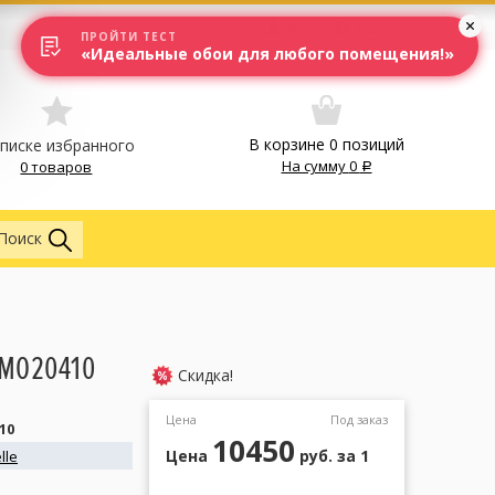
Вход
Москва
ПРОЙТИ ТЕСТ
«Идеальные обои для любого помещения!»
В корзине
0
позиций
списке избранного
На сумму
0
0 товаров
Обои
Поиск
 MO20410
Скидка!
Цена
Под заказ
10
10450
Цена
руб.
за 1
lle