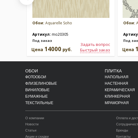
Обои:
Aquarelle Soho
Обои:
A
Артикул:
mo20305
Артику
Под заказ
Под за
Задать вопрос
14000
Цена
руб.
Цена
Быстрый заказ
ОБОИ
ПЛИТКА
ФОТООБОИ
НАПОЛЬНАЯ
ФЛИЗЕЛИНОВЫЕ
НАСТЕННАЯ
ВИНИЛОВЫЕ
КЕРАМИЧЕСКАЯ
БУМАЖНЫЕ
КЛИНКЕРНАЯ
ТЕКСТИЛЬНЫЕ
МРАМОРНАЯ
О компании
Оплата и дос
Новости
Сотрудничес
Статьи
Бренды
Акции и скидки
Контакты