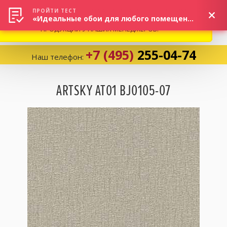
ВНИМАНИЕ! В СВЯЗИ С СИТУАЦИЕЙ НА РЫНКЕ, ПРОСИМ
×
ПРОЙТИ ТЕСТ
«Идеальные обои для любого помещения!»
УТОЧНЯТЬ АКТУАЛЬНУЮ СТОИМОСТЬ И НАЛИЧИЕ
ПРОДУКЦИИ У НАШИХ МЕНЕДЖЕРОВ.
+7 (495)
255-04-74
Наш телефон:
Корзина:
0
ARTSKY AT01 BJ0105-07
Избранное:
0 товаров
Каталог
Компания
Личный кабинет