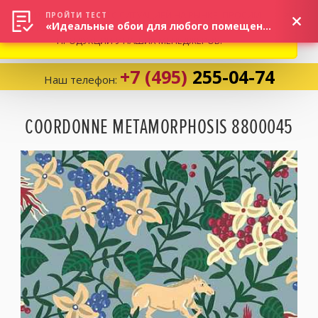
ВНИМАНИЕ! В СВЯЗИ С СИТУАЦИЕЙ НА РЫНКЕ, ПРОСИМ
×
ПРОЙТИ ТЕСТ
«Идеальные обои для любого помещения!»
УТОЧНЯТЬ АКТУАЛЬНУЮ СТОИМОСТЬ И НАЛИЧИЕ
ПРОДУКЦИИ У НАШИХ МЕНЕДЖЕРОВ.
+7 (495)
255-04-74
Наш телефон:
Корзина:
0
COORDONNE METAMORPHOSIS 8800045
Избранное:
0 товаров
Каталог
Компания
Личный кабинет