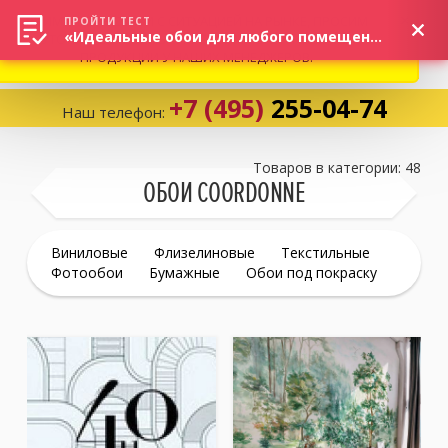
ВНИМАНИЕ! В СВЯЗИ С СИТУАЦИЕЙ НА РЫНКЕ, ПРОСИМ
×
ПРОЙТИ ТЕСТ
«Идеальные обои для любого помещения!»
УТОЧНЯТЬ АКТУАЛЬНУЮ СТОИМОСТЬ И НАЛИЧИЕ
ПРОДУКЦИИ У НАШИХ МЕНЕДЖЕРОВ.
+7 (495)
255-04-74
Наш телефон:
Корзина:
0
Товаров в категории: 48
ОБОИ COORDONNE
Избранное:
0 товаров
Виниловые
Флизелиновые
Текстильные
Фотообои
Бумажные
Обои под покраску
Каталог
Компания
Личный кабинет