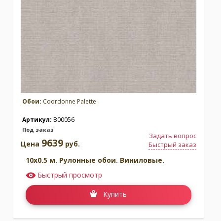
Бренд:
Coordonne
Бренд:
Coordonne
Под заказ
Под заказ
Обои:
Coordonne Palette
Артикул:
B00056
Под заказ
Задать вопрос
9639
Коллекция:
Mallorca
Коллекция:
Maximalism
Цена
руб.
Быстрый заказ
10x0.5 м. Рулонные обои. Виниловые.
Бренд:
Coordonne
Бренд:
Coordonne
Под заказ
Под заказ
Быстрый просмотр
Купить