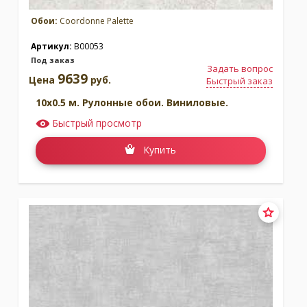
Обои:
Coordonne Palette
Коллекция:
Коллекция:
Random Chinoiseries
Random Chinoiseries 2
Артикул:
B00053
Бренд:
Coordonne
Бренд:
Coordonne
Под заказ
Под заказ
Под заказ
Задать вопрос
9639
Цена
руб.
Быстрый заказ
10x0.5 м. Рулонные обои. Виниловые.
Быстрый просмотр
Купить
Коллекция:
Random Kids
Коллекция:
Random Metallics
Бренд:
Coordonne
Бренд:
Coordonne
Под заказ
Под заказ