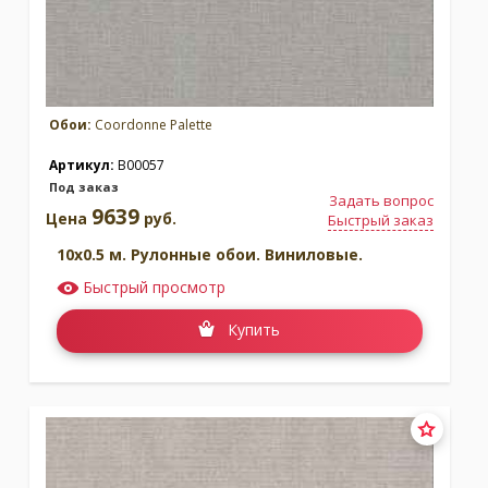
Обои:
Coordonne Palette
Коллекция:
Indiano
Коллекция:
Instant
Артикул:
B00057
Бренд:
Coordonne
Бренд:
Coordonne
Под заказ
Задать вопрос
Под заказ
Под заказ
9639
Цена
руб.
Быстрый заказ
10x0.5 м. Рулонные обои. Виниловые.
Быстрый просмотр
Купить
Коллекция:
Lur
Коллекция:
Maasai