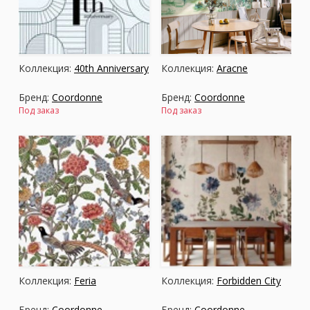
Москва
(сменить город)
Коллекция:
40th Anniversary
Коллекция:
Aracne
Заказать обратный звонок
Бренд:
Coordonne
Бренд:
Coordonne
Под заказ
Под заказ
Коллекция:
Feria
Коллекция:
Forbidden City
Бренд:
Coordonne
Бренд:
Coordonne