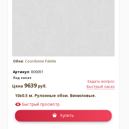
Коллекция:
Rest Time
Коллекция:
Stripes & Checks
Бренд:
Coordonne
Бренд:
Coordonne
Под заказ
Под заказ
Обои:
Coordonne Palette
Артикул:
B00051
Под заказ
Задать вопрос
9639
Цена
руб.
Быстрый заказ
10x0.5 м. Рулонные обои. Виниловые.
Быстрый просмотр
Коллекция:
Toscana
Коллекция:
Wander
Купить
Бренд:
Coordonne
Бренд:
Coordonne
Под заказ
Под заказ