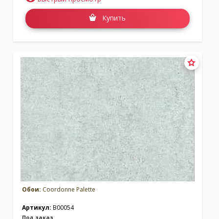
Коллекция:
Коллекция:
Palette
Palacio de Cristal
Купить
Бренд:
Coordonne
Бренд:
Coordonne
Под заказ
Под заказ
Коллекция:
Petra
Коллекция:
Piece Unique
Бренд:
Coordonne
Бренд:
Coordonne
Под заказ
Под заказ
Обои:
Coordonne Palette
Артикул:
B00054
Под заказ