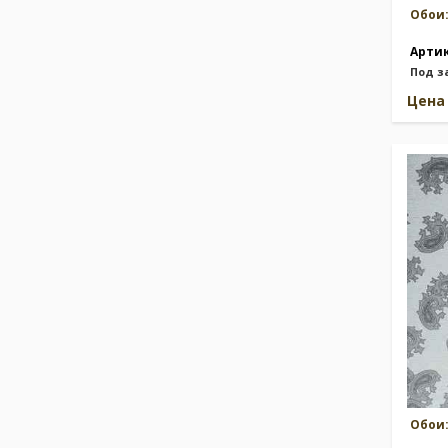
Обои
Арти
Под з
Цен
Обои