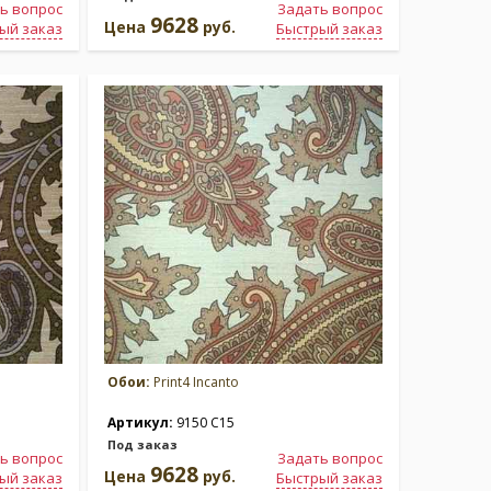
ь вопрос
Задать вопрос
9628
Цена
руб.
ый заказ
Быстрый заказ
Обои:
Print4 Incanto
Артикул:
9150 C15
Под заказ
ь вопрос
Задать вопрос
9628
Цена
руб.
ый заказ
Быстрый заказ