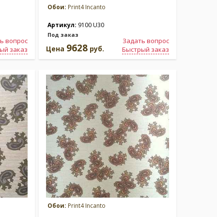
Обои:
Print4 Incanto
Артикул:
9100 U30
Под заказ
ь вопрос
Задать вопрос
9628
Цена
руб.
ый заказ
Быстрый заказ
Обои:
Print4 Incanto