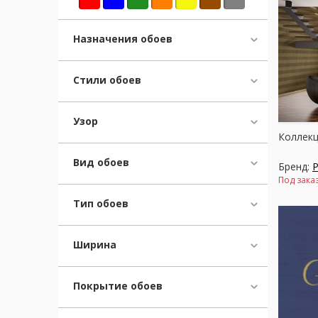
Москва
Назначения обоев
(сменить город)
Заказать обратный звонок
Стили обоев
Узор
Коллекц
Вид обоев
Бренд:
P
Под зака
Тип обоев
Ширина
Покрытие обоев