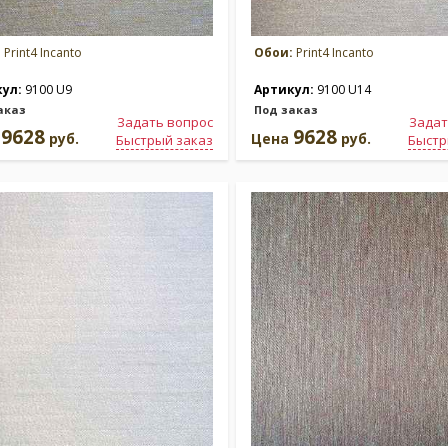
:
Print4 Incanto
Обои:
Print4 Incanto
кул:
9100 U9
Артикул:
9100 U14
аказ
Под заказ
Задать вопрос
Задат
9628
9628
а
руб.
Цена
руб.
Быстрый заказ
Быстр