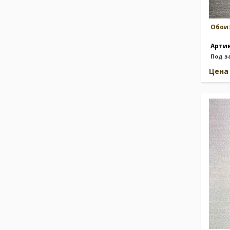
Обои
Арти
Под з
Цен