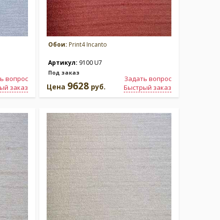
Обои:
Print4 Incanto
Артикул:
9100 U7
Под заказ
ь вопрос
Задать вопрос
9628
Цена
руб.
ый заказ
Быстрый заказ
ция:
Коллекция:
Wonderful silk
nte Napoleone
Print4
Бренд:
Print4
ии
Под заказ