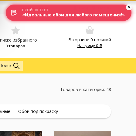
Вход
Москва
ПРОЙТИ ТЕСТ
«Идеальные обои для любого помещения!»
В корзине
0
позиций
списке избранного
На сумму
0
0 товаров
Везде
Поиск
Товаров в категории: 48
жные
Обои под покраску