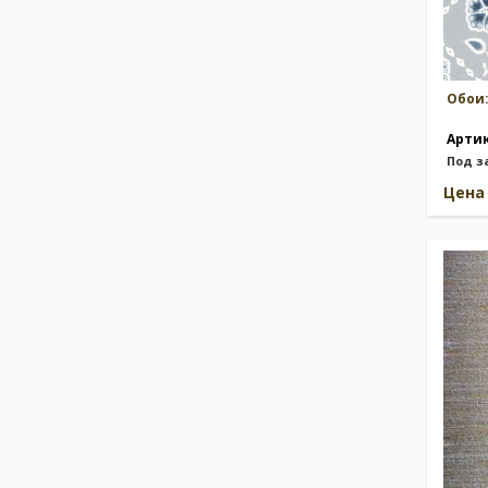
Обои
Арти
Под з
Цен
Коллекц
Terre di
Бренд:
P
Под зака