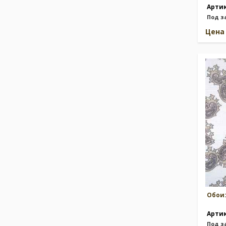
Арти
Под з
Цен
Обои
Арти
Под з