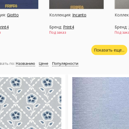
ия:
Giotto
Коллекция:
Incanto
Коллек
rint4
Бренд:
Print4
Бренд:
з
Под заказ
Под зак
Показать еще...
вать по:
Названию
Цене
Популярности
ия:
Meraviglia
Коллекция:
Natura
Коллек
rint4
Бренд:
Print4
Бренд:
ии
Под заказ
Под зак