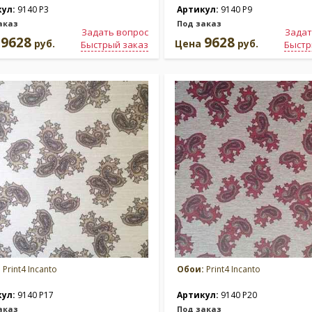
кул:
9140 P3
Артикул:
9140 P9
аказ
Под заказ
Задать вопрос
Задат
9628
9628
а
руб.
Цена
руб.
Быстрый заказ
Быстр
:
Print4 Incanto
Обои:
Print4 Incanto
кул:
9140 P17
Артикул:
9140 P20
аказ
Под заказ