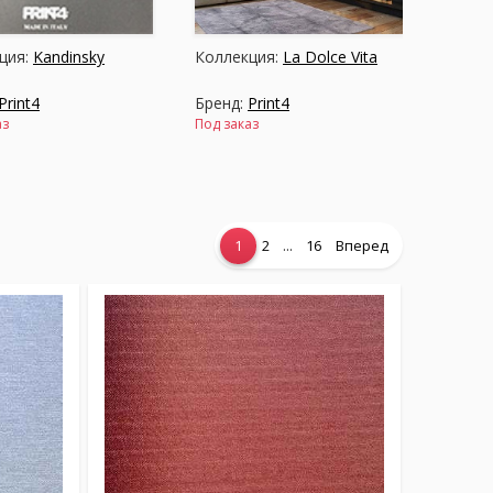
ция:
Kandinsky
Коллекция:
La Dolce Vita
Print4
Бренд:
Print4
аз
Под заказ
...
1
2
16
Вперед
ция:
Nuance
Коллекция:
Raffaello
Print4
Бренд:
Print4
аз
В наличии