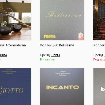
ия:
Artemoderna
Коллекция:
Bellissima
Коллек
rint4
Бренд:
Print4
Бренд:
з
В наличии
Под зак