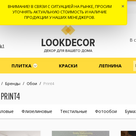
ВНИМАНИЕ! В СВЯЗИ С СИТУАЦИЕЙ НА РЫНКЕ, ПРОСИМ
×
 И ДОСТАВКА
СОТРУДНИЧЕСТВО
КОНТАКТЫ
ОТЗЫВЫ
УТОЧНЯТЬ АКТУАЛЬНУЮ СТОИМОСТЬ И НАЛИЧИЕ
ПРОДУКЦИИ У НАШИХ МЕНЕДЖЕРОВ.
В 
№1
ПЛИТКА
КРАСКИ
ЛЕПНИНА
/
/
/
Бренды
Обои
Print4
PRINT4
иловые
Флизелиновые
Текстильные
Фотообои
Бума