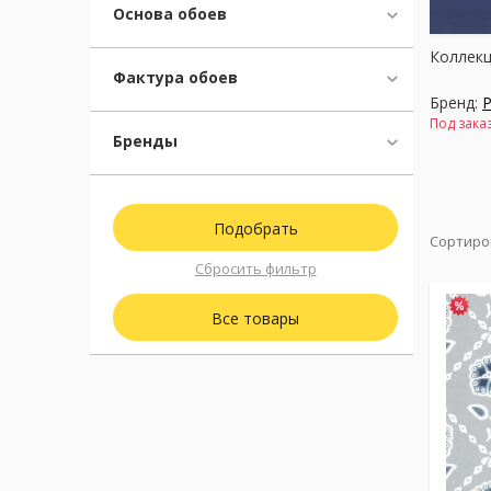
Основа обоев
Коллекц
Фактура обоев
Бренд:
P
Под зака
Бренды
Сортиро
Сбросить фильтр
Все товары
Коллекц
Бренд:
P
В налич