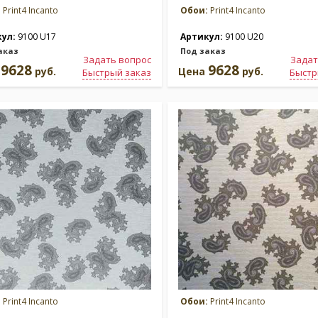
:
Print4 Incanto
Обои:
Print4 Incanto
кул:
9100 U17
Артикул:
9100 U20
аказ
Под заказ
Задать вопрос
Задат
9628
9628
а
руб.
Цена
руб.
Быстрый заказ
Быстр
:
Print4 Incanto
Обои:
Print4 Incanto