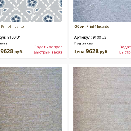
:
Print4 Incanto
Обои:
Print4 Incanto
кул:
9100 U1
Артикул:
9100 U3
аказ
Под заказ
Задать вопрос
Задат
9628
9628
а
руб.
Цена
руб.
Быстрый заказ
Быстр
ия:
Коллекция:
Via Della Spiga
Коллек
 Toscana 2
Via Mo
rint4
Бренд:
Print4
Бренд:
з
В наличии
В налич