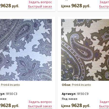
Задать вопрос
Задат
9628
9628
а
руб.
Цена
руб.
Быстрый заказ
Быстр
:
Print4 Incanto
Обои:
Print4 Incanto
кул:
9150 C3
Артикул:
9150 C9
аказ
Под заказ
Задать вопрос
Задат
9628
9628
а
руб.
Цена
руб.
Быстрый заказ
Быстр