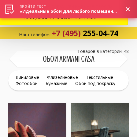
ВНИМАНИЕ! В СВЯЗИ С СИТУАЦИЕЙ НА РЫНКЕ, ПРОСИМ
×
ПРОЙТИ ТЕСТ
«Идеальные обои для любого помещения!»
УТОЧНЯТЬ АКТУАЛЬНУЮ СТОИМОСТЬ И НАЛИЧИЕ
ПРОДУКЦИИ У НАШИХ МЕНЕДЖЕРОВ.
+7 (495)
255-04-74
Наш телефон:
Корзина:
0
Товаров в категории: 48
ОБОИ ARMANI CASA
Избранное:
0 товаров
Виниловые
Флизелиновые
Текстильные
Фотообои
Бумажные
Обои под покраску
Каталог
Компания
Личный кабинет