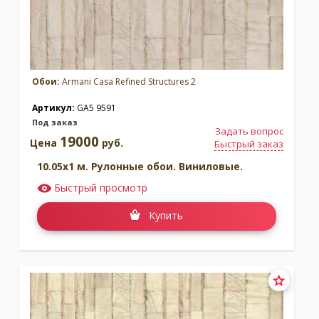
Обои:
Armani Casa Refined Structures 2
Коллекция:
Коллекция:
Precious Fibers 4
Refined Structures 1
Артикул:
GA5 9591
Бренд:
Armani Casa
Бренд:
Armani Casa
Под заказ
Задать вопрос
Под заказ
В наличии
19000
Цена
руб.
Быстрый заказ
10.05x1 м. Рулонные обои. Виниловые.
Быстрый просмотр
Купить
Коллекция:
Коллекция: