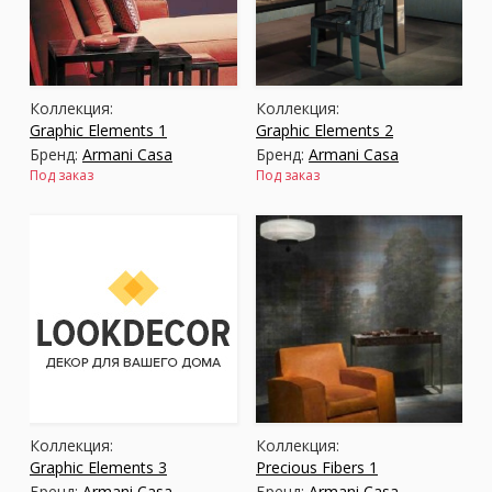
Москва
(сменить город)
Коллекция:
Коллекция:
Заказать обратный звонок
Graphic Elements 1
Graphic Elements 2
Бренд:
Armani Casa
Бренд:
Armani Casa
Под заказ
Под заказ
Коллекция:
Коллекция:
Graphic Elements 3
Precious Fibers 1
Бренд:
Armani Casa
Бренд:
Armani Casa