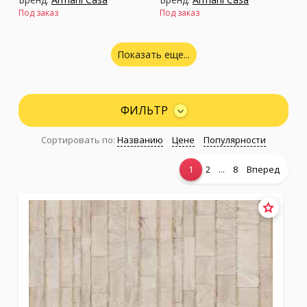
Под заказ
Под заказ
Показать еще...
ФИЛЬТР
Сортировать по:
Названию
Цене
Популярности
...
1
2
8
Вперед
Коллекция:
Коллекция:
Precious Fibers 2
Precious Fibers 3
Бренд:
Armani Casa
Бренд:
Armani Casa
В наличии
Под заказ