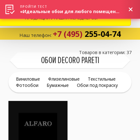
ВНИМАНИЕ! В СВЯЗИ С СИТУАЦИЕЙ НА РЫНКЕ, ПРОСИМ
×
ПРОЙТИ ТЕСТ
«Идеальные обои для любого помещения!»
УТОЧНЯТЬ АКТУАЛЬНУЮ СТОИМОСТЬ И НАЛИЧИЕ
ПРОДУКЦИИ У НАШИХ МЕНЕДЖЕРОВ.
+7 (495)
255-04-74
Наш телефон:
Корзина:
0
Товаров в категории: 37
ОБОИ DECORO PARETI
Избранное:
0 товаров
Виниловые
Флизелиновые
Текстильные
Фотообои
Бумажные
Обои под покраску
Каталог
Компания
Личный кабинет