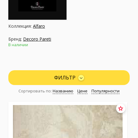
Москва
(сменить город)
Коллекция:
Alfaro
Заказать обратный звонок
Бренд:
Decoro Pareti
В наличии
ФИЛЬТР
Сортировать по:
Названию
Цене
Популярности