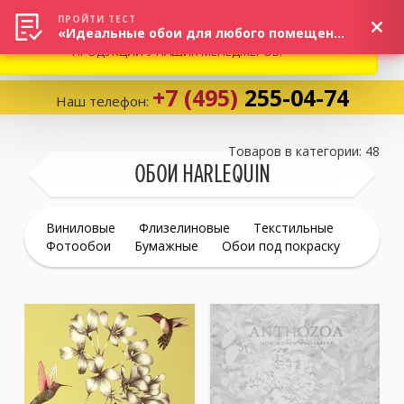
ВНИМАНИЕ! В СВЯЗИ С СИТУАЦИЕЙ НА РЫНКЕ, ПРОСИМ
×
ПРОЙТИ ТЕСТ
«Идеальные обои для любого помещения!»
УТОЧНЯТЬ АКТУАЛЬНУЮ СТОИМОСТЬ И НАЛИЧИЕ
ПРОДУКЦИИ У НАШИХ МЕНЕДЖЕРОВ.
+7 (495)
255-04-74
Наш телефон:
Корзина:
0
Товаров в категории: 48
ОБОИ HARLEQUIN
Избранное:
0 товаров
Виниловые
Флизелиновые
Текстильные
Фотообои
Бумажные
Обои под покраску
Каталог
Компания
Личный кабинет