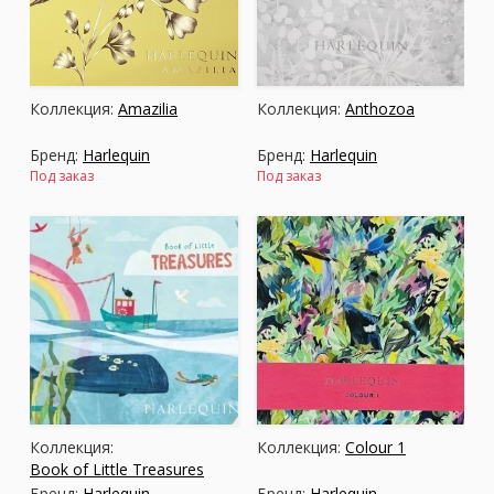
Москва
(сменить город)
Коллекция:
Amazilia
Коллекция:
Anthozoa
Заказать обратный звонок
Бренд:
Harlequin
Бренд:
Harlequin
Под заказ
Под заказ
Коллекция:
Коллекция:
Colour 1
Book of Little Treasures
Бренд:
Harlequin
Бренд:
Harlequin