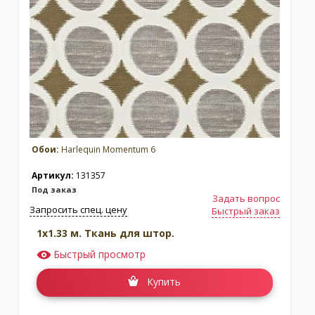
Коллекция:
Коллекция:
Sophie Robinson
Standing Ovation
Бренд:
Harlequin
Бренд:
Harlequin
Под заказ
Под заказ
Обои:
Harlequin Momentum 6
Артикул:
131357
Под заказ
Задать вопрос
Запросить спец. цену
Быстрый заказ
1x1.33 м. Ткань для штор.
Быстрый просмотр
Коллекция:
Textured Walls
Коллекция:
Tresillo
Купить
Бренд:
Harlequin
Бренд:
Harlequin
Под заказ
Под заказ