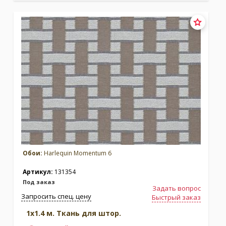
Коллекция:
Zapara
Бренд:
Harlequin
Под заказ
Обои:
Harlequin Momentum 6
Артикул:
131354
Под заказ
Задать вопрос
Запросить спец. цену
Быстрый заказ
1x1.4 м. Ткань для штор.