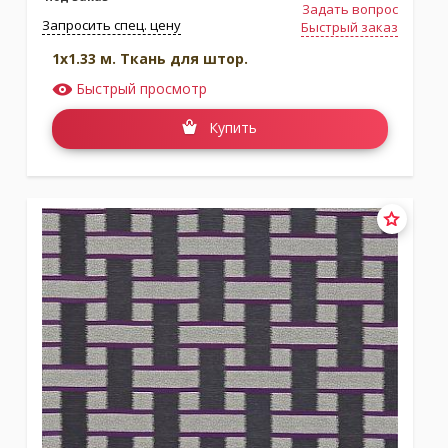
Задать вопрос
Запросить спец. цену
Быстрый заказ
1x1.33 м. Ткань для штор.
Быстрый просмотр
Купить
Коллекция:
Momentum 6
Коллекция:
Momentum 7
Бренд:
Harlequin
Бренд:
Harlequin
Под заказ
Под заказ