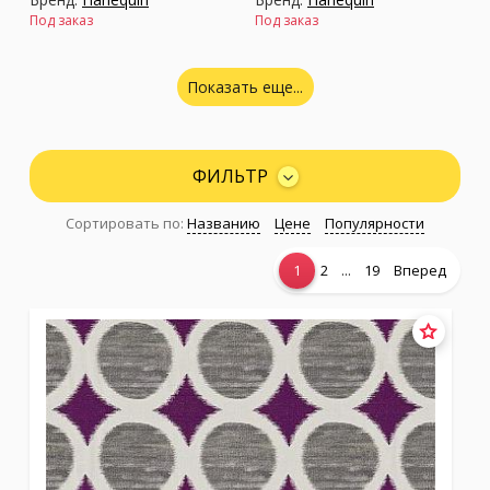
Под заказ
Под заказ
Показать еще...
ФИЛЬТР
Сортировать по:
Названию
Цене
Популярности
...
1
2
19
Вперед
Коллекция:
Colour 2
Коллекция:
Colour 3
Бренд:
Harlequin
Бренд:
Harlequin
Под заказ
Под заказ