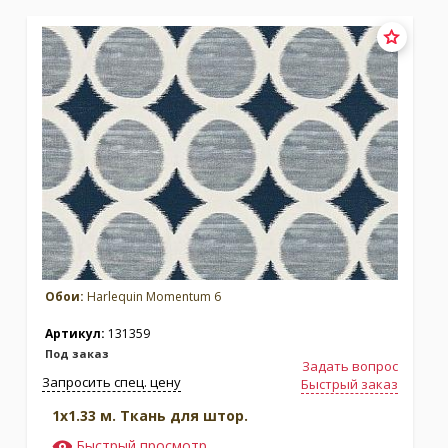
Коллекция:
Lucero
Коллекция:
Mirador
Бренд:
Harlequin
Бренд:
Harlequin
Под заказ
Под заказ
Обои:
Harlequin Momentum 6
Артикул:
131359
Под заказ
Задать вопрос
Запросить спец. цену
Быстрый заказ
1x1.33 м. Ткань для штор.
Быстрый просмотр