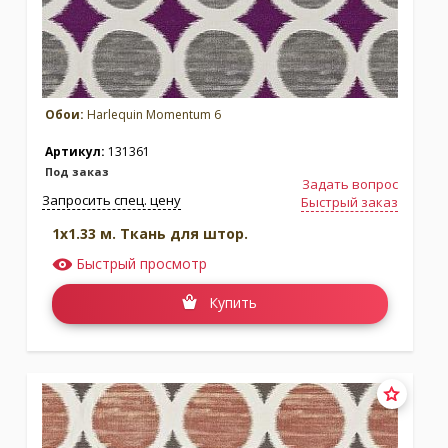
Обои:
Harlequin Momentum 6
Коллекция:
Colour 4
Коллекция:
Diane Hill
Артикул:
131361
Бренд:
Harlequin
Бренд:
Harlequin
Под заказ
Задать вопрос
Под заказ
Под заказ
Запросить спец. цену
Быстрый заказ
1x1.33 м. Ткань для штор.
Быстрый просмотр
Купить
Коллекция:
Entity
Коллекция:
Henry Holland