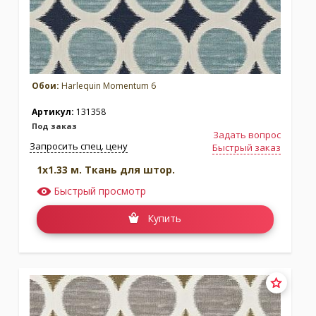
Обои:
Harlequin Momentum 6
Артикул:
131358
Под заказ
Задать вопрос
Коллекция:
Коллекция:
Salinas
Запросить спец. цену
Быстрый заказ
Reflect Wallcoverings 2
Бренд:
1x1.33 м. Ткань для штор.
Harlequin
Бренд:
Harlequin
Под заказ
Под заказ
Быстрый просмотр
Купить