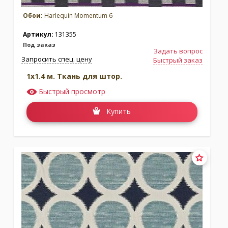
Обои:
Harlequin Momentum 6
Коллекция:
Palmetto
Коллекция:
Paloma
Артикул:
131355
Бренд:
Harlequin
Бренд:
Harlequin
Под заказ
Под заказ
Под заказ
Задать вопрос
Запросить спец. цену
Быстрый заказ
1x1.4 м. Ткань для штор.
Быстрый просмотр
Купить
Коллекция:
Purity
Коллекция:
Reflect Wallcoverings 1
Бренд:
Harlequin
Бренд:
Harlequin
Под заказ
Под заказ