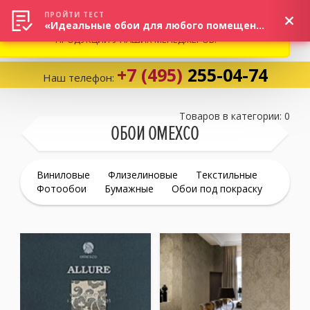
ВНИМАНИЕ! В СВЯЗИ С СИТУАЦИЕЙ НА РЫНКЕ, ПРОСИМ
×
ПРОЙТИ ТЕСТ
«Идеальные обои для любого помещения!»
УТОЧНЯТЬ АКТУАЛЬНУЮ СТОИМОСТЬ И НАЛИЧИЕ
ПРОДУКЦИИ У НАШИХ МЕНЕДЖЕРОВ.
+7 (495)
255-04-74
Наш телефон:
Корзина:
0
Товаров в категории: 0
ОБОИ OMEXCO
Избранное:
0 товаров
Виниловые
Флизелиновые
Текстильные
Фотообои
Бумажные
Обои под покраску
Каталог
Компания
Личный кабинет