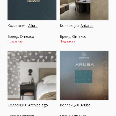
Москва
(сменить город)
Коллекция:
Allure
Коллекция:
Antares
Заказать обратный звонок
Бренд:
Omexco
Бренд:
Omexco
Под заказ
Под заказ
Коллекция:
Archipelago
Коллекция:
Aruba
Бренд:
Omexco
Бренд:
Omexco