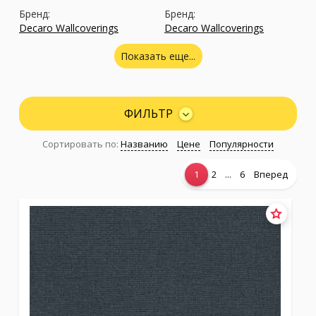
Бренд:
Бренд:
Decaro Wallcoverings
Decaro Wallcoverings
В наличии
Под заказ
Показать еще...
ФИЛЬТР
Сортировать по:
Названию
Цене
Популярности
...
1
2
6
Вперед
Коллекция:
Metallic
Коллекция:
Organic
Бренд:
Бренд:
Decaro Wallcoverings
Decaro Wallcoverings
Под заказ
В наличии