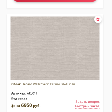
Decaro Wallcoverings
Decaro Wallcoverings
В наличии
В наличии
Коллекция:
Коллекция:
Volume Touch Tiles
Volume Touch Verticals
Бренд:
Бренд:
Decaro Wallcoverings
Decaro Wallcoverings
Обои:
Decaro Wallcoverings Pure Silk&Linen
В наличии
В наличии
Артикул:
ARL017
Под заказ
Задать вопрос
6950
Цена
руб.
Быстрый заказ