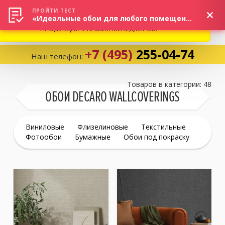
ВНИМАНИЕ! В СВЯЗИ С СИТУАЦИЕЙ НА РЫНКЕ, ПРОСИМ
×
ПРОЙТИ ТЕСТ
«Идеальные обои для любого помещения!»
УТОЧНЯТЬ АКТУАЛЬНУЮ СТОИМОСТЬ И НАЛИЧИЕ
ПРОДУКЦИИ У НАШИХ МЕНЕДЖЕРОВ.
+7 (495)
255-04-74
Наш телефон:
Корзина:
0
Товаров в категории: 48
ОБОИ DECARO WALLCOVERINGS
Избранное:
0 товаров
Виниловые
Флизелиновые
Текстильные
Фотообои
Бумажные
Обои под покраску
Каталог
Компания
Личный кабинет