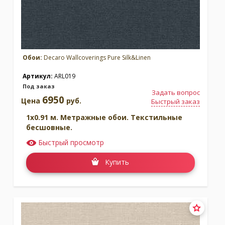
Обои:
Decaro Wallcoverings Pure Silk&Linen
Артикул:
ARL019
Под заказ
Коллекция:
Pure Silk&Linen
Коллекция:
Pure Wood
Задать вопрос
6950
Цена
руб.
Быстрый заказ
Бренд:
Бренд:
1x0.91 м. Метражные обои. Текстильные
Decaro Wallcoverings
Decaro Wallcoverings
бесшовные.
Под заказ
В наличии
Быстрый просмотр
Купить