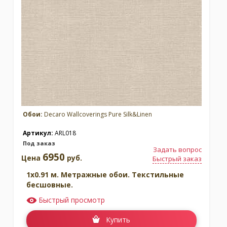
Коллекция:
Silk
Коллекция:
Suede
Бренд:
Бренд:
Decaro Wallcoverings
Decaro Wallcoverings
Под заказ
В наличии
Обои:
Decaro Wallcoverings Pure Silk&Linen
Артикул:
ARL018
Под заказ
Задать вопрос
6950
Цена
руб.
Быстрый заказ
1x0.91 м. Метражные обои. Текстильные
бесшовные.
Коллекция:
Коллекция:
Быстрый просмотр
Volume Touch Cannage
Volume Touch Fluting
Бренд:
Бренд:
Купить