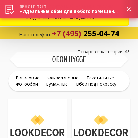
ВНИМАНИЕ! В СВЯЗИ С СИТУАЦИЕЙ НА РЫНКЕ, ПРОСИМ
×
ПРОЙТИ ТЕСТ
«Идеальные обои для любого помещения!»
УТОЧНЯТЬ АКТУАЛЬНУЮ СТОИМОСТЬ И НАЛИЧИЕ
ПРОДУКЦИИ У НАШИХ МЕНЕДЖЕРОВ.
+7 (495)
255-04-74
Наш телефон:
Корзина:
0
Товаров в категории: 48
ОБОИ HYGGE
Избранное:
0 товаров
Виниловые
Флизелиновые
Текстильные
Фотообои
Бумажные
Обои под покраску
Каталог
Компания
Личный кабинет