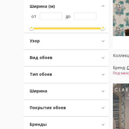
Ширина (м)
Москва
от
до
(сменить город)
Заказать обратный звонок
Узор
Коллекц
Вид обоев
Бренд:
C
Под зака
Тип обоев
Ширина
Покрытие обоев
Бренды