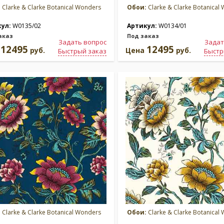
:
Clarke & Clarke Botanical Wonders
Обои:
Clarke & Clarke Botanical
кул:
W0135/02
Артикул:
W0134/01
аказ
Под заказ
Задать вопрос
Задат
12495
12495
а
руб.
Цена
руб.
Быстрый заказ
Быстр
:
Clarke & Clarke Botanical Wonders
Обои:
Clarke & Clarke Botanical