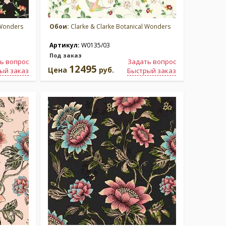
 Wonders
Обои:
Clarke & Clarke Botanical Wonders
Артикул:
W0135/03
Под заказ
ь вопрос
Задать вопрос
12495
Цена
руб.
ый заказ
Быстрый заказ