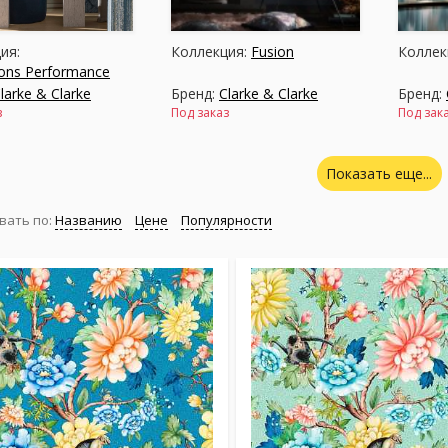
ия:
Коллекция:
Fusion
Коллек
ions Performance
larke & Clarke
Бренд:
Clarke & Clarke
Бренд:
з
Под заказ
Под зак
Показать еще...
вать по:
Названию
Цене
Популярности
ия:
Secret Garden
Коллекция:
Vivido
Коллек
larke & Clarke
Бренд:
Clarke & Clarke
Бренд:
з
Под заказ
Под зак