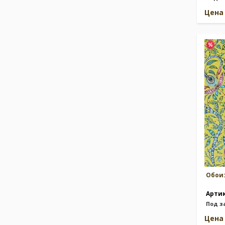
Цен
Обои
Арти
Под з
Цен