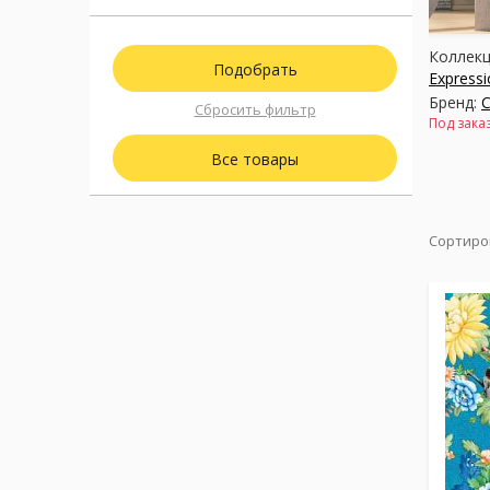
Коллекц
Express
Бренд:
C
Сбросить фильтр
Под зака
Все товары
Сортиро
Коллекц
Бренд:
C
Под зака