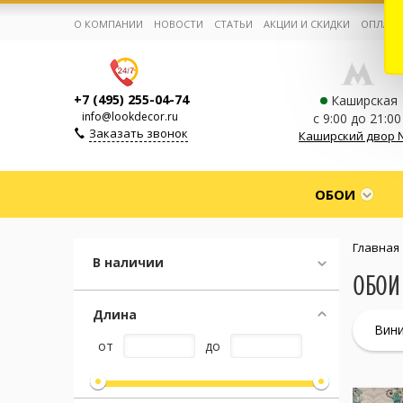
О КОМПАНИИ
НОВОСТИ
СТАТЬИ
АКЦИИ И СКИДКИ
ОПЛАТА
+7 (495) 255-04-74
Каширская
info@lookdecor.ru
с 9:00 до 21:00
Заказать звонок
Каширский двор 
Корзина:
0
ОБОИ
Избранное:
0 товаров
Главная
В наличии
ОБОИ 
Каталог
Длина
Вин
Компания
от
до
Личный кабинет