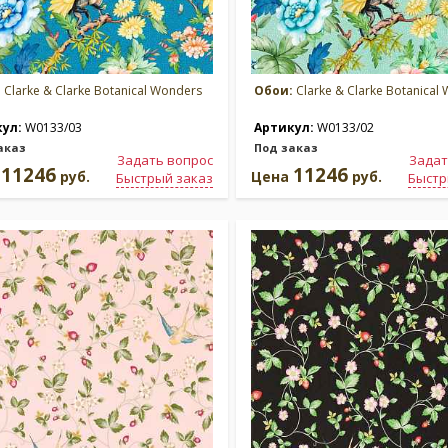
:
Clarke & Clarke Botanical Wonders
Обои:
Clarke & Clarke Botanical
кул:
W0133/03
Артикул:
W0133/02
аказ
Под заказ
Задать вопрос
Задат
11246
11246
а
руб.
Цена
руб.
Быстрый заказ
Быстр