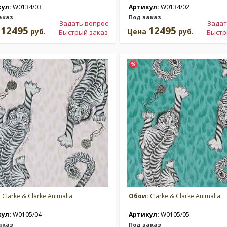
кул:
W0134/03
Артикул:
W0134/02
аказ
Под заказ
Задать вопрос
Задат
12495
12495
а
руб.
Цена
руб.
Быстрый заказ
Быстр
:
Clarke & Clarke Animalia
Обои:
Clarke & Clarke Animalia
кул:
W0105/04
Артикул:
W0105/05
аказ
Под заказ