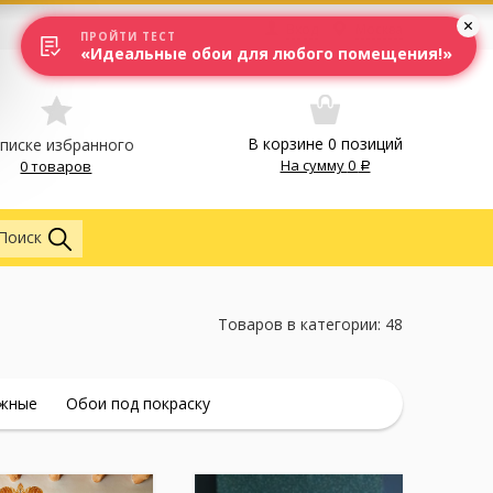
Вход
Москва
ПРОЙТИ ТЕСТ
«Идеальные обои для любого помещения!»
В корзине
0
позиций
списке избранного
На сумму
0
0 товаров
Везде
Поиск
Товаров в категории: 48
жные
Обои под покраску