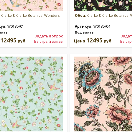
:
Clarke & Clarke Botanical Wonders
Обои:
Clarke & Clarke Botanical
кул:
W0135/01
Артикул:
W0135/04
аказ
Под заказ
Задать вопрос
Задат
12495
12495
а
руб.
Цена
руб.
Быстрый заказ
Быстр