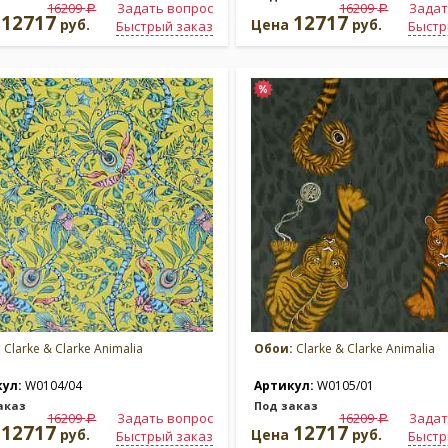
16209
Задать вопрос
16209
Задат
a
a
12717
12717
а
руб.
Цена
руб.
Быстрый заказ
Быстр
:
Clarke & Clarke Animalia
Обои:
Clarke & Clarke Animalia
кул:
W0104/04
Артикул:
W0105/01
аказ
Под заказ
16209
Задать вопрос
16209
Задат
a
a
12717
12717
а
руб.
Цена
руб.
Быстрый заказ
Быстр