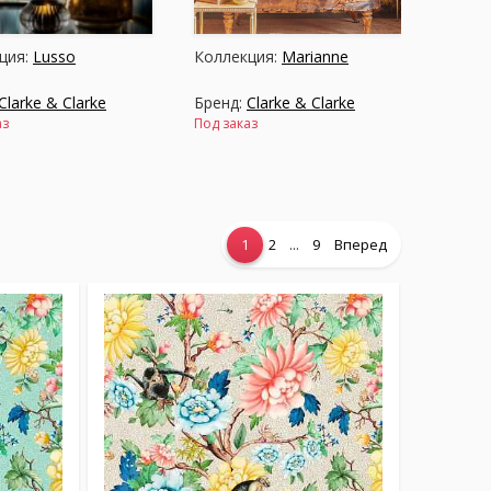
ция:
Lusso
Коллекция:
Marianne
Clarke & Clarke
Бренд:
Clarke & Clarke
аз
Под заказ
...
1
2
9
Вперед
ция:
Wilderie
Коллекция:
William Morris Designs
Clarke & Clarke
Бренд:
Clarke & Clarke
аз
В наличии