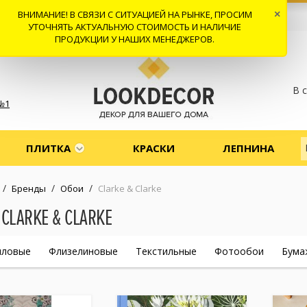
ВНИМАНИЕ! В СВЯЗИ С СИТУАЦИЕЙ НА РЫНКЕ, ПРОСИМ
×
 И ДОСТАВКА
СОТРУДНИЧЕСТВО
КОНТАКТЫ
ОТЗЫВЫ
УТОЧНЯТЬ АКТУАЛЬНУЮ СТОИМОСТЬ И НАЛИЧИЕ
ПРОДУКЦИИ У НАШИХ МЕНЕДЖЕРОВ.
В 
№1
ПЛИТКА
КРАСКИ
ЛЕПНИНА
/
/
/
Бренды
Обои
Clarke & Clarke
CLARKE & CLARKE
иловые
Флизелиновые
Текстильные
Фотообои
Бума