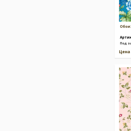
Обои
Арти
Под з
Цен