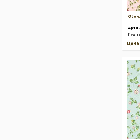
Обои
Арти
Под з
Цен