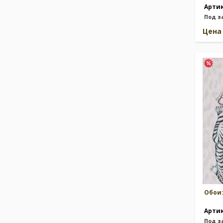
Арти
Под з
Цен
Обои
Арти
Под з