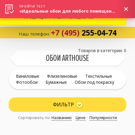
ВНИМАНИЕ! В СВЯЗИ С СИТУАЦИЕЙ НА РЫНКЕ, ПРОСИМ
×
ПРОЙТИ ТЕСТ
«Идеальные обои для любого помещения!»
УТОЧНЯТЬ АКТУАЛЬНУЮ СТОИМОСТЬ И НАЛИЧИЕ
ПРОДУКЦИИ У НАШИХ МЕНЕДЖЕРОВ.
+7 (495)
255-04-74
Наш телефон:
Корзина:
0
Товаров в категории: 0
ОБОИ ARTHOUSE
Избранное:
0 товаров
Виниловые
Флизелиновые
Текстильные
Фотообои
Бумажные
Обои под покраску
Каталог
ФИЛЬТР
Компания
Сортировать по:
Названию
Цене
Популярности
Личный кабинет