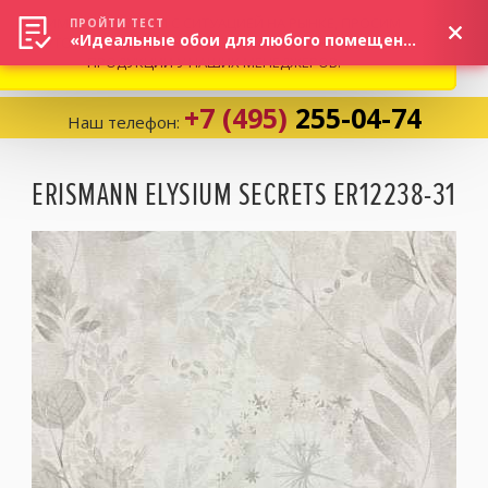
ВНИМАНИЕ! В СВЯЗИ С СИТУАЦИЕЙ НА РЫНКЕ, ПРОСИМ
×
ПРОЙТИ ТЕСТ
«Идеальные обои для любого помещения!»
УТОЧНЯТЬ АКТУАЛЬНУЮ СТОИМОСТЬ И НАЛИЧИЕ
ПРОДУКЦИИ У НАШИХ МЕНЕДЖЕРОВ.
+7 (495)
255-04-74
Наш телефон:
Корзина:
0
ERISMANN ELYSIUM SECRETS ER12238-31
Избранное:
0 товаров
Каталог
Компания
Личный кабинет