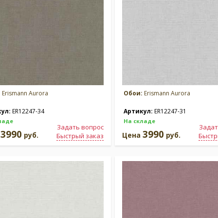
:
Erismann Aurora
Обои:
Erismann Aurora
кул:
ER12247-34
Артикул:
ER12247-31
ладе
На складе
Задать вопрос
Задат
3990
3990
а
руб.
Цена
руб.
Быстрый заказ
Быстр