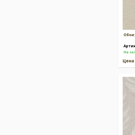
Обои
Арти
На ск
Цен