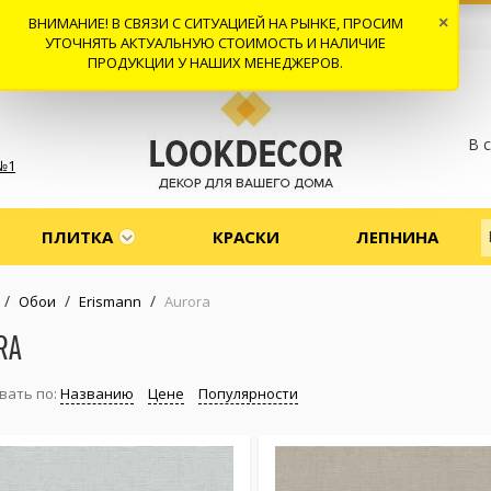
ВНИМАНИЕ! В СВЯЗИ С СИТУАЦИЕЙ НА РЫНКЕ, ПРОСИМ
×
 И ДОСТАВКА
СОТРУДНИЧЕСТВО
КОНТАКТЫ
ОТЗЫВЫ
УТОЧНЯТЬ АКТУАЛЬНУЮ СТОИМОСТЬ И НАЛИЧИЕ
ПРОДУКЦИИ У НАШИХ МЕНЕДЖЕРОВ.
В 
№1
ПЛИТКА
КРАСКИ
ЛЕПНИНА
/
/
/
Обои
Erismann
Aurora
RA
вать по:
Названию
Цене
Популярности