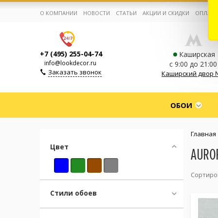
О КОМПАНИИ
НОВОСТИ
СТАТЬИ
АКЦИИ И СКИДКИ
ОПЛАТА
+7 (495) 255-04-74
Каширская
info@lookdecor.ru
с 9:00 до 21:00
Заказать звонок
Каширский двор 
Корзина:
0
ОБОИ
Избранное:
0 товаров
Главная
Цвет
AURO
Каталог
Сортиро
Компания
Стили обоев
Личный кабинет