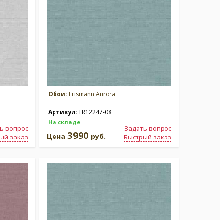
Обои:
Erismann Aurora
Артикул:
ER12247-08
На складе
ь вопрос
Задать вопрос
3990
Цена
руб.
ый заказ
Быстрый заказ