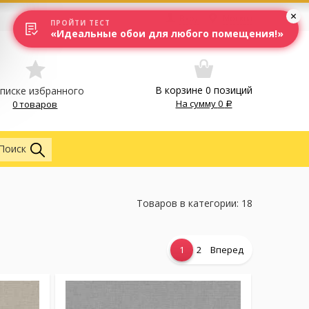
Вход
Москва
ПРОЙТИ ТЕСТ
«Идеальные обои для любого помещения!»
В корзине
0
позиций
списке избранного
На сумму
0
0 товаров
Везде
Поиск
Товаров в категории: 18
1
2
Вперед