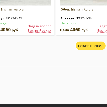
:
Erismann Aurora
Обои:
Erismann Aurora
кул:
ER12245-43
Артикул:
ER12245-38
ладе
На складе
Задать вопрос
Задат
4060
4060
а
руб.
Цена
руб.
Быстрый заказ
Быстр
Показать еще...