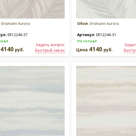
:
Erismann Aurora
Обои:
Erismann Aurora
кул:
ER12246-37
Артикул:
ER12246-31
ладе
На складе
Задать вопрос
Задат
4140
4140
а
руб.
Цена
руб.
Быстрый заказ
Быстр