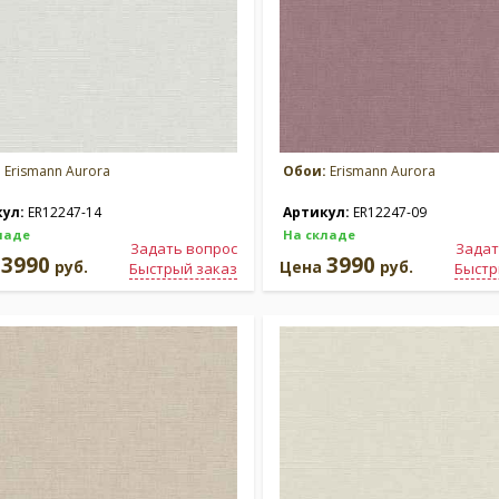
:
Erismann Aurora
Обои:
Erismann Aurora
кул:
ER12247-14
Артикул:
ER12247-09
ладе
На складе
Задать вопрос
Задат
3990
3990
а
руб.
Цена
руб.
Быстрый заказ
Быстр