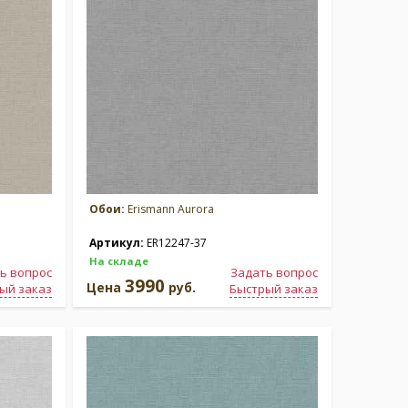
Обои:
Erismann Aurora
Артикул:
ER12247-37
На складе
ь вопрос
Задать вопрос
3990
Цена
руб.
ый заказ
Быстрый заказ