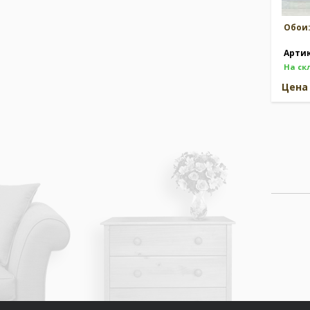
Обои
Арти
На ск
Цен