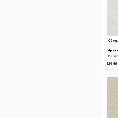
Обои
Арти
На ск
Цен