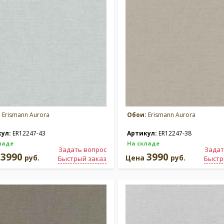
:
Erismann Aurora
Обои:
Erismann Aurora
кул:
ER12247-43
Артикул:
ER12247-38
ладе
На складе
Задать вопрос
Задат
3990
3990
а
руб.
Цена
руб.
Быстрый заказ
Быстр