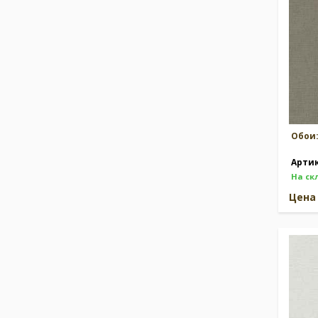
Обои
Арти
На ск
Цен