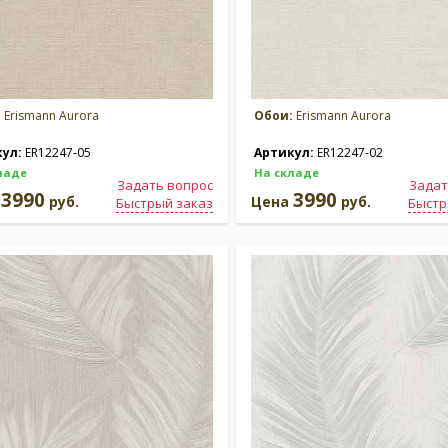
:
Erismann Aurora
Обои:
Erismann Aurora
кул:
ER12247-05
Артикул:
ER12247-02
ладе
На складе
Задать вопрос
Задат
3990
3990
а
руб.
Цена
руб.
Быстрый заказ
Быстр