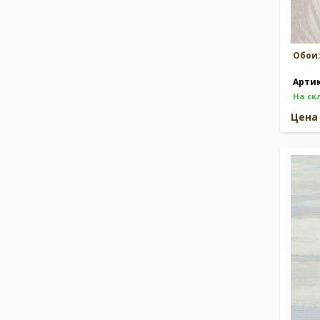
Обои
Арти
На ск
Цен