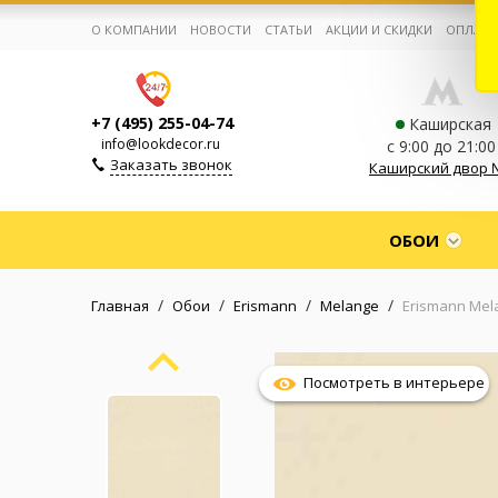
О КОМПАНИИ
НОВОСТИ
СТАТЬИ
АКЦИИ И СКИДКИ
ОПЛАТА
+7 (495) 255-04-74
Каширская
info@lookdecor.ru
с 9:00 до 21:00
Заказать звонок
Каширский двор 
Корзина:
0
ОБОИ
Избранное:
0 товаров
/
/
/
/
Главная
Обои
Erismann
Melange
Erismann Mel
Каталог
Посмотреть в интерьере
Компания
Личный кабинет