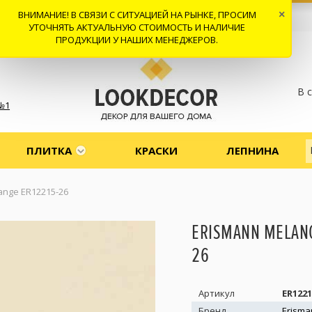
ВНИМАНИЕ! В СВЯЗИ С СИТУАЦИЕЙ НА РЫНКЕ, ПРОСИМ
×
 И ДОСТАВКА
СОТРУДНИЧЕСТВО
КОНТАКТЫ
ОТЗЫВЫ
УТОЧНЯТЬ АКТУАЛЬНУЮ СТОИМОСТЬ И НАЛИЧИЕ
ПРОДУКЦИИ У НАШИХ МЕНЕДЖЕРОВ.
В 
№1
ПЛИТКА
КРАСКИ
ЛЕПНИНА
ange ER12215-26
ERISMANN MELANG
26
Артикул
ER1221
Бренд
Erisma