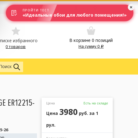
Вход
Москва
ПРОЙТИ ТЕСТ
«Идеальные обои для любого помещения!»
В корзине
0
позиций
списке избранного
На сумму
0
0 товаров
Обои
Поиск
E ER12215-
Цена
Есть на складе
3980
Цена
руб.
за 1
рул.
5-26
nn