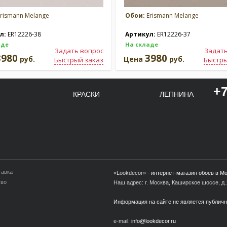
rismann Melange
Обои:
Erismann Melange
л:
ER12226-38
Артикул:
ER12226-37
аде
На складе
Задать вопрос
Задать
3980
3980
руб.
Цена
руб.
Быстрый заказ
Быстры
+7
КРАСКИ
ЛЕПНИНА
тавка
«Lookdecor» -
интернет-магазин обоев в М
тво
Наш адрес: г. Москва, Каширское шоссе, д.1
Информация на сайте не является публич
e-mail:
info@lookdecor.ru