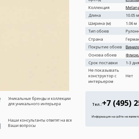
Коллекция
Melan
Длина
10.05 м
Ширина (м)
1.06 м
Тип обоев
Рулон
Страна
Герма
Покрытие обоев
Винил
Основа обоев
Флизе
Срок поставки
1-3 дн
Не показывать
конструктор с
Нет
интерьером
Уникальные бренды и коллекции
+7 (495) 
для уникального интерьера
Тел.:
Информация на сайте не являет
Наши консультанты ответят на все
Ваши вопросы