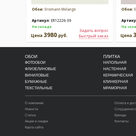
Обои:
Erismann Melange
Обои:
E
Артикул:
ER12226-39
Артику
На складе
На скл
Задать вопрос
3980
Цена
руб.
Цена
Быстрый заказ
ОБОИ
ПЛИТКА
ФОТООБОИ
НАПОЛЬНАЯ
ФЛИЗЕЛИНОВЫЕ
НАСТЕННАЯ
ВИНИЛОВЫЕ
КЕРАМИЧЕСКАЯ
БУМАЖНЫЕ
КЛИНКЕРНАЯ
ТЕКСТИЛЬНЫЕ
МРАМОРНАЯ
О компании
Оплата и дос
Новости
Сотрудничес
Статьи
Бренды
Акции и скидки
Контакты
Карта сайта