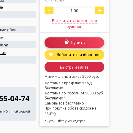
Количество:
ge
-
+
Рассчитать количество
рулонов
ные обои
ния
Купить
овое
лин
Добавить в избранное
я
Быстрый заказ
Минимальный заказ 5000 руб.
Доставка в пределах МКАД
бесплатно
Доставка по России от 50000 руб.
255-04-74
бесплатно*
Самовывоз бесплатно
При покупке обоев скидка на
ся публичной офертой
плитку
* - уточняйте у менеджеров