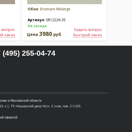
Обои:
Erismann Melange
Обои:
Eri
Артикул:
ER12226-35
Артикул
На складе
На склад
 вопрос
Задать вопрос
3980
3
Цена
руб.
Цена
й заказ
Быстрый заказ
 (495) 255-04-74
оскве и Московской области
9, к.1, ТК «Каширский двор №1», 2 этаж, пав. 2-С105.
ной офертой