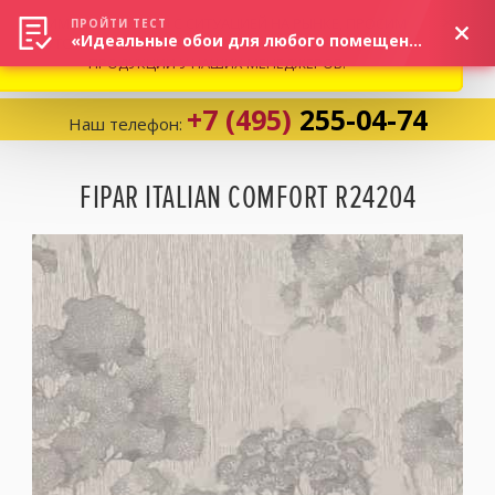
ВНИМАНИЕ! В СВЯЗИ С СИТУАЦИЕЙ НА РЫНКЕ, ПРОСИМ
×
ПРОЙТИ ТЕСТ
«Идеальные обои для любого помещения!»
УТОЧНЯТЬ АКТУАЛЬНУЮ СТОИМОСТЬ И НАЛИЧИЕ
ПРОДУКЦИИ У НАШИХ МЕНЕДЖЕРОВ.
+7 (495)
255-04-74
Наш телефон:
Корзина:
0
FIPAR ITALIAN COMFORT R24204
Избранное:
0 товаров
Каталог
Компания
Личный кабинет