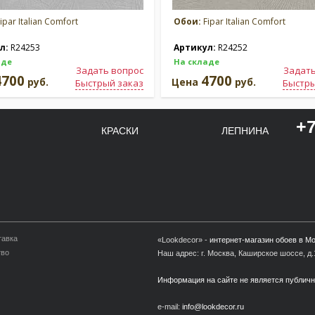
ipar Italian Comfort
Обои:
Fipar Italian Comfort
л:
R24253
Артикул:
R24252
аде
На складе
Задать вопрос
Задать
4700
4700
руб.
Цена
руб.
Быстрый заказ
Быстры
+7
КРАСКИ
ЛЕПНИНА
тавка
«Lookdecor» -
интернет-магазин обоев в М
тво
Наш адрес: г. Москва, Каширское шоссе, д.1
Информация на сайте не является публич
e-mail:
info@lookdecor.ru