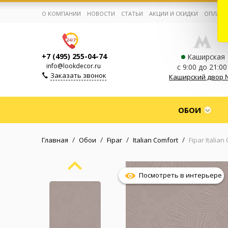
О КОМПАНИИ
НОВОСТИ
СТАТЬИ
АКЦИИ И СКИДКИ
ОПЛАТА
+7 (495) 255-04-74
Каширская
info@lookdecor.ru
с 9:00 до 21:00
Заказать звонок
Каширский двор 
Корзина:
0
ОБОИ
Избранное:
0 товаров
/
/
/
/
Главная
Обои
Fipar
Italian Comfort
Fipar Italia
Каталог
Посмотреть в интерьере
Компания
Личный кабинет