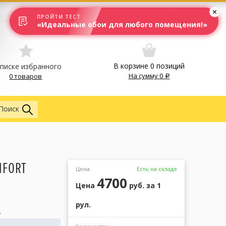
Вход
Москва
ПРОЙТИ ТЕСТ
«Идеальные обои для любого помещения!»
В корзине
0
позиций
списке избранного
На сумму
0
0 товаров
Обои
Поиск
MFORT
Цена
Есть на складе
4700
Цена
руб.
за 1
рул.