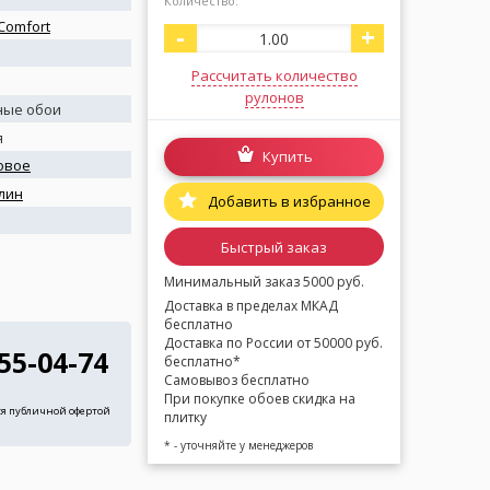
Количество:
 Comfort
-
+
Рассчитать количество
рулонов
ные обои
я
Купить
овое
лин
Добавить в избранное
я
Быстрый заказ
Минимальный заказ 5000 руб.
Доставка в пределах МКАД
бесплатно
Доставка по России от 50000 руб.
255-04-74
бесплатно*
Самовывоз бесплатно
При покупке обоев скидка на
ся публичной офертой
плитку
* - уточняйте у менеджеров