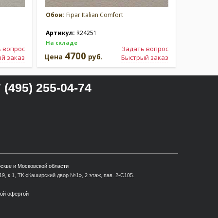
Обои:
Fipar Italian Comfort
Обои:
Fip
Артикул:
R24251
Артикул
На складе
На склад
 вопрос
Задать вопрос
4700
4
Цена
руб.
Цена
й заказ
Быстрый заказ
 (495) 255-04-74
оскве и Московской области
9, к.1, ТК «Каширский двор №1», 2 этаж, пав. 2-С105.
ной офертой