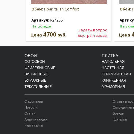
Обои:
Fipar Italian Comfort
Обои:
F
Артикул:
R24255
Артику
На складе
На скл
Задать вопрос
4700
Цена
руб.
Цена
Быстрый заказ
ОБОИ
ПЛИТКА
ФОТООБОИ
НАПОЛЬНАЯ
ФЛИЗЕЛИНОВЫЕ
НАСТЕННАЯ
ВИНИЛОВЫЕ
КЕРАМИЧЕСКАЯ
БУМАЖНЫЕ
КЛИНКЕРНАЯ
ТЕКСТИЛЬНЫЕ
МРАМОРНАЯ
О компании
Оплата и дос
Новости
Сотрудничес
Статьи
Бренды
Акции и скидки
Контакты
Карта сайта