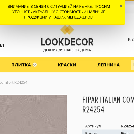
ВНИМАНИЕ! В СВЯЗИ С СИТУАЦИЕЙ НА РЫНКЕ, ПРОСИМ
×
 И ДОСТАВКА
СОТРУДНИЧЕСТВО
КОНТАКТЫ
ОТЗЫВЫ
УТОЧНЯТЬ АКТУАЛЬНУЮ СТОИМОСТЬ И НАЛИЧИЕ
ПРОДУКЦИИ У НАШИХ МЕНЕДЖЕРОВ.
В 
№1
ПЛИТКА
КРАСКИ
ЛЕПНИНА
n Comfort R24254
FIPAR ITALIAN CO
R24254
Артикул
R24254
Бренд
Fipar