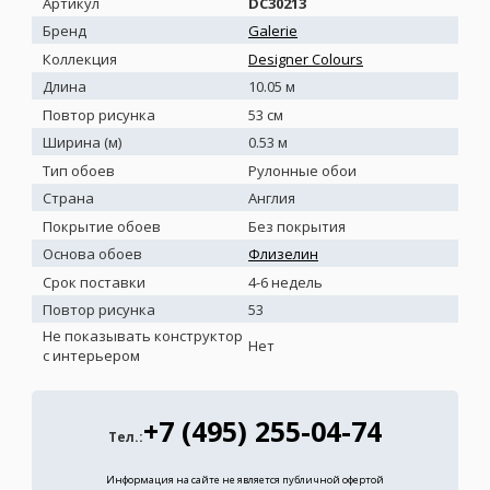
Артикул
DC30213
Бренд
Galerie
Коллекция
Designer Colours
Длина
10.05 м
Повтор рисунка
53 см
Ширина (м)
0.53 м
Тип обоев
Рулонные обои
Страна
Англия
Покрытие обоев
Без покрытия
Основа обоев
Флизелин
Срок поставки
4-6 недель
Повтор рисунка
53
Не показывать конструктор
Нет
с интерьером
+7 (495) 255-04-74
Тел.:
Информация на сайте не является публичной офертой