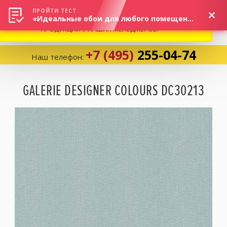
ВНИМАНИЕ! В СВЯЗИ С СИТУАЦИЕЙ НА РЫНКЕ, ПРОСИМ
×
ПРОЙТИ ТЕСТ
«Идеальные обои для любого помещения!»
УТОЧНЯТЬ АКТУАЛЬНУЮ СТОИМОСТЬ И НАЛИЧИЕ
ПРОДУКЦИИ У НАШИХ МЕНЕДЖЕРОВ.
+7 (495)
255-04-74
Наш телефон:
Корзина:
0
GALERIE DESIGNER COLOURS DC30213
Избранное:
0 товаров
Каталог
Компания
Личный кабинет