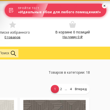
Вход
Москва
ПРОЙТИ ТЕСТ
«Идеальные обои для любого помещения!»
В корзине
0
позиций
списке избранного
На сумму
0
0 товаров
Везде
Поиск
Товаров в категории: 18
...
1
2
4
Вперед