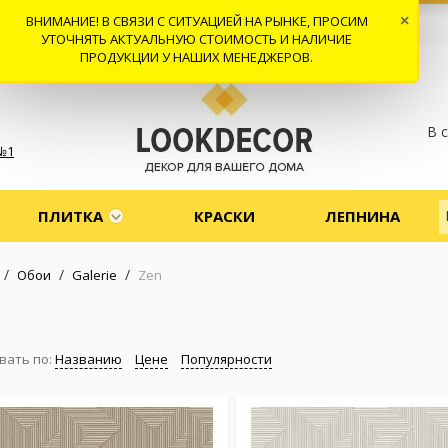
ВНИМАНИЕ! В СВЯЗИ С СИТУАЦИЕЙ НА РЫНКЕ, ПРОСИМ
×
 И ДОСТАВКА
СОТРУДНИЧЕСТВО
КОНТАКТЫ
ОТЗЫВЫ
УТОЧНЯТЬ АКТУАЛЬНУЮ СТОИМОСТЬ И НАЛИЧИЕ
ПРОДУКЦИИ У НАШИХ МЕНЕДЖЕРОВ.
В 
№1
ПЛИТКА
КРАСКИ
ЛЕПНИНА
/
/
/
Обои
Galerie
Zen
вать по:
Названию
Цене
Популярности