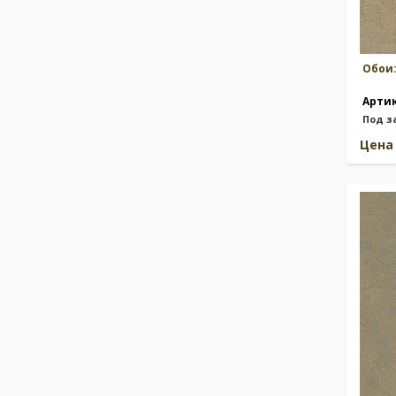
Обои
Арти
Под з
Цен