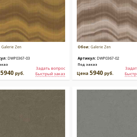
:
Galerie Zen
Обои:
Galerie Zen
кул:
DWP0367-03
Артикул:
DWP0367-02
аказ
Под заказ
Задать вопрос
Задат
5940
5940
а
руб.
Цена
руб.
Быстрый заказ
Быстр