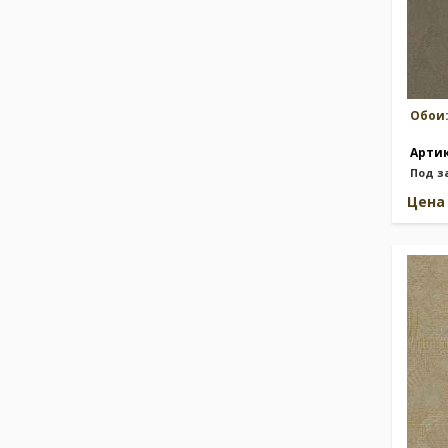
Обои
Арти
Под з
Цен