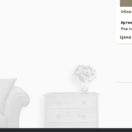
Обои
Арти
Под з
Цен