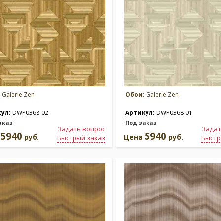
:
Galerie Zen
Обои:
Galerie Zen
кул:
DWP0368-02
Артикул:
DWP0368-01
аказ
Под заказ
Задать вопрос
Задат
5940
5940
а
руб.
Цена
руб.
Быстрый заказ
Быстр