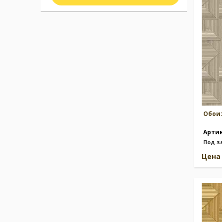
Москва
(сменить город)
Заказать обратный звонок
Обои
Арти
Под з
Цен