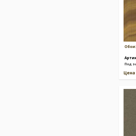
Обои
Арти
Под з
Цен