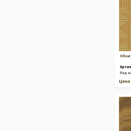
Обои
Арти
Под з
Цен