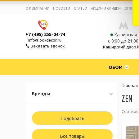
О КОМПАНИИ
НОВОСТИ
СТАТЬИ
АКЦИИ И СКИДКИ
ОПЛАТА
+7 (495) 255-04-74
Каширская
info@lookdecor.ru
с 9:00 до 21:00
Заказать звонок
Каширский двор 
Корзина:
0
ОБОИ
Избранное:
0 товаров
Главная
Бренды
ZEN
Каталог
Сортиро
Компания
Личный кабинет
Все товары