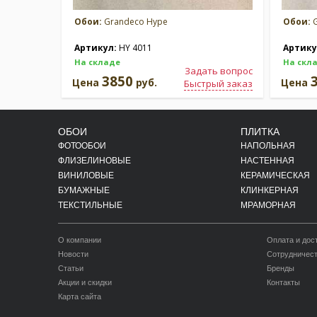
Обои:
Grandeco Hype
Обои:
G
Артикул:
HY 4011
Артику
На складе
На скл
Задать вопрос
3850
Цена
руб.
Цена
Быстрый заказ
ОБОИ
ПЛИТКА
ФОТООБОИ
НАПОЛЬНАЯ
ФЛИЗЕЛИНОВЫЕ
НАСТЕННАЯ
ВИНИЛОВЫЕ
КЕРАМИЧЕСКАЯ
БУМАЖНЫЕ
КЛИНКЕРНАЯ
ТЕКСТИЛЬНЫЕ
МРАМОРНАЯ
О компании
Оплата и дос
Новости
Сотрудничес
Статьи
Бренды
Акции и скидки
Контакты
Карта сайта