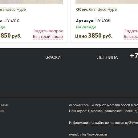
randeco Hype
Обои:
Grandeco Hype
л:
HY 4010
Артикул:
HY 4008
аде
На складе
Задать вопрос
Задать
3850
3850
руб.
Цена
руб.
Быстрый заказ
Быстры
+7
КРАСКИ
ЛЕПНИНА
тавка
«Lookdecor» -
интернет-магазин обоев в М
тво
Наш адрес: г. Москва, Каширское шоссе, д.1
Информация на сайте не является публич
e-mail:
info@lookdecor.ru