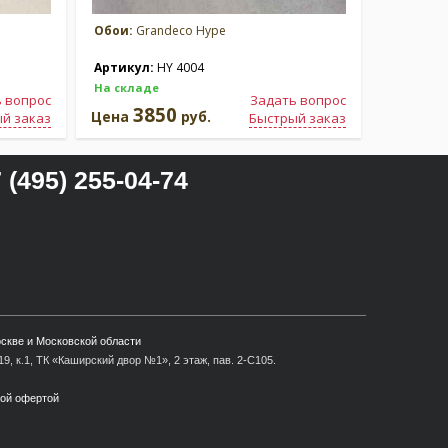
Обои:
Grandeco Hype
Обои:
Gr
Артикул:
HY 4004
Артикул
На складе
На склад
 вопрос
Задать вопрос
3850
3
Цена
руб.
Цена
й заказ
Быстрый заказ
 (495) 255-04-74
оскве и Московской области
9, к.1, ТК «Каширский двор №1», 2 этаж, пав. 2-С105.
ной офертой