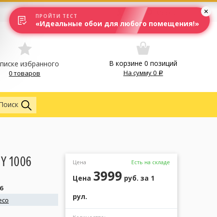
Вход
Москва
ПРОЙТИ ТЕСТ
«Идеальные обои для любого помещения!»
В корзине
0
позиций
списке избранного
На сумму
0
0 товаров
Обои
Поиск
Y 1006
Цена
Есть на складе
3999
Цена
руб.
за 1
6
рул.
eco