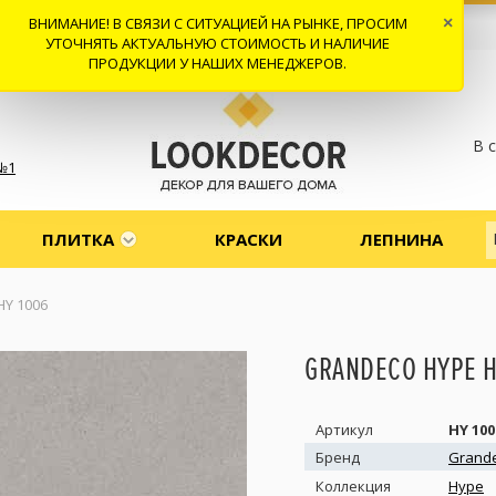
ВНИМАНИЕ! В СВЯЗИ С СИТУАЦИЕЙ НА РЫНКЕ, ПРОСИМ
×
 И ДОСТАВКА
СОТРУДНИЧЕСТВО
КОНТАКТЫ
ОТЗЫВЫ
УТОЧНЯТЬ АКТУАЛЬНУЮ СТОИМОСТЬ И НАЛИЧИЕ
ПРОДУКЦИИ У НАШИХ МЕНЕДЖЕРОВ.
В 
№1
ПЛИТКА
КРАСКИ
ЛЕПНИНА
HY 1006
GRANDECO HYPE H
Артикул
HY 100
Бренд
Grand
Коллекция
Hype