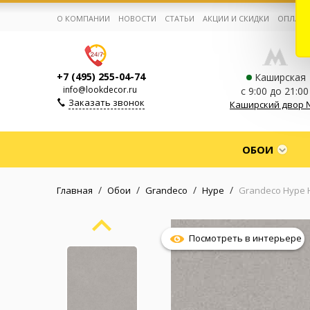
О КОМПАНИИ
НОВОСТИ
СТАТЬИ
АКЦИИ И СКИДКИ
ОПЛАТА
+7 (495) 255-04-74
Каширская
info@lookdecor.ru
с 9:00 до 21:00
Заказать звонок
Каширский двор 
Корзина:
0
ОБОИ
Избранное:
0 товаров
/
/
/
/
Главная
Обои
Grandeco
Hype
Grandeco Hype 
Каталог
Посмотреть в интерьере
Компания
Личный кабинет